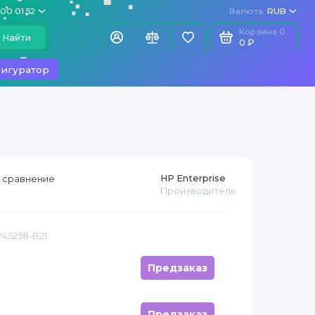
100 01 52
Валюта
RUB
Корзина
0
Найти
0 ₽
игуратор
HP Enterprise
 сравнение
Производитель
P45258-B21
Предзаказ
Предзаказ