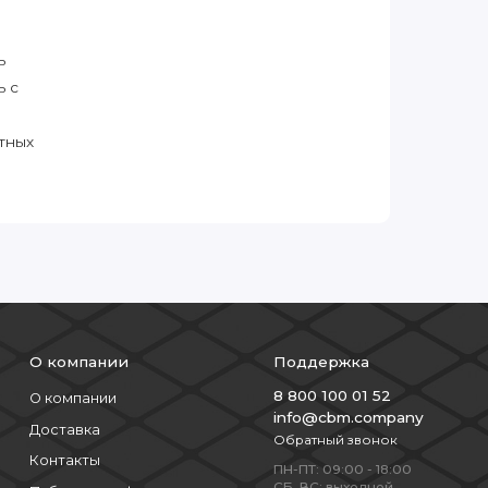
ь
ь с
тных
О компании
Поддержка
8 800 100 01 52
О компании
info@cbm.company
Доставка
Обратный звонок
Контакты
ПН-ПТ: 09:00 - 18:00
СБ, ВС: выходной