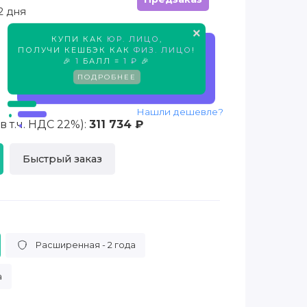
2 дня
×
КУПИ КАК
ЮР. ЛИЦО
,
Предзаказ
ПОЛУЧИ КЕШБЭК КАК
ФИЗ. ЛИЦО
!
🎉
1
БАЛЛ =
1 ₽
🎉
ПОДРОБНЕЕ
Нашли дешевле?
 т.ч. НДС 22%):
311 734 ₽
Быстрый заказ
Расширенная - 2 года
а