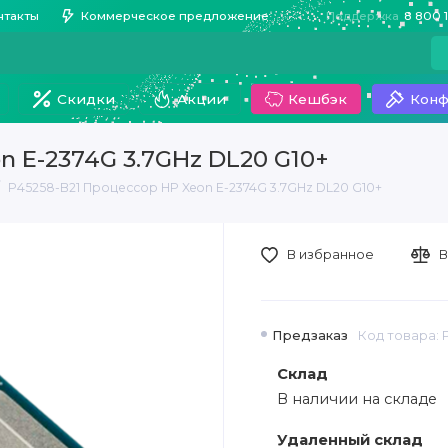
нтакты
Коммерческое предложение
Поддержка
8 800 
Скидки
Акции
Кешбэк
Конф
n E-2374G 3.7GHz DL20 G10+
P45258-B21 Процессор HP Xeon E-2374G 3.7GHz DL20 G10+
В избранное
В
Предзаказ
Код товара: 
Склад
В наличии на складе
Удаленный склад