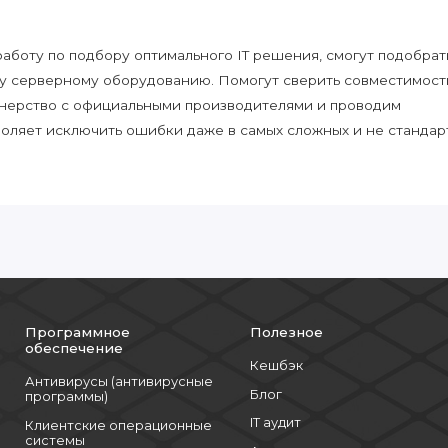
боту по подбору оптимального IT решения, смогут подобрат
у серверному оборудованию. Помогут сверить совместимост
нерство с официальными производителями и проводим
воляет исключить ошибки даже в самых сложных и не стандар
Программное
Полезное
обеспечение
Кешбэк
Антивирусы (антивирусные
Блог
программы)
IT аудит
Клиентские операционные
системы