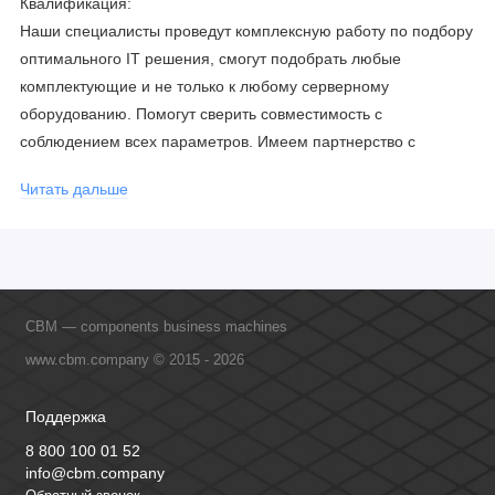
Квалификация:
Наши специалисты проведут комплексную работу по подбору
оптимального IT решения, смогут подобрать любые
комплектующие и не только к любому серверному
оборудованию. Помогут сверить совместимость с
соблюдением всех параметров. Имеем партнерство с
официальными производителями и проводим регулярное
Читать дальше
обучение сотрудников, что позволяет исключить ошибки даже
в самых сложных и не стандартных решениях.
CBM — components business machines
www.cbm.company © 2015 - 2026
Поддержка
8 800 100 01 52
info@cbm.company