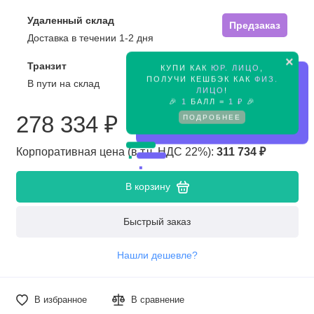
Удаленный склад
Предзаказ
Доставка в течении 1-2 дня
×
Транзит
КУПИ КАК
ЮР. ЛИЦО
,
Предзаказ
ПОЛУЧИ КЕШБЭК КАК
ФИЗ.
В пути на склад
ЛИЦО
!
🎉
1
БАЛЛ =
1 ₽
🎉
278 334 ₽
ПОДРОБНЕЕ
Корпоративная цена (в т.ч. НДС 22%):
311 734 ₽
В корзину
Быстрый заказ
Нашли дешевле?
В избранное
В сравнение