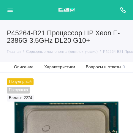
P45264-B21 Процессор HP Xeon E-
2386G 3.5GHz DL20 G10+
Главная
Серверные компоненты (комплектующие)
P45264-B21 Проц
Описание
Характеристики
Вопросы и ответы
0
Популярный
Предзаказ
Баллы: 2274