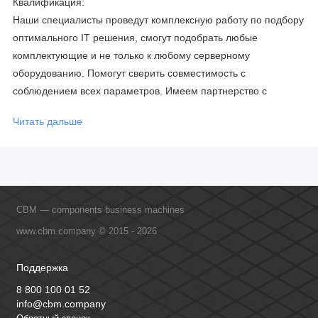
Квалификация:
Наши специалисты проведут комплексную работу по подбору
оптимального IT решения, смогут подобрать любые
комплектующие и не только к любому серверному
оборудованию. Помогут сверить совместимость с
соблюдением всех параметров. Имеем партнерство с
официальными производителями и проводим регулярное
Читать дальше
обучение сотрудников, что позволяет исключить ошибки даже
в самых сложных и не стандартных решениях.
CBM — components business machines
www.cbm.company © 2015 - 2026
Поддержка
8 800 100 01 52
info@cbm.company