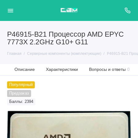
P46915-B21 Процессор AMD EPYC
7773X 2.2GHz G10+ G11
Главная
Серверные компоненты (комплектующие)
P46915-B21 Проц
Описание
Характеристики
Вопросы и ответы
0
Популярный
Предзаказ
Баллы: 2394