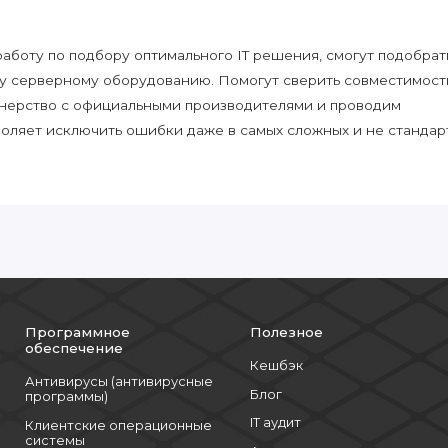
боту по подбору оптимального IT решения, смогут подобрат
у серверному оборудованию. Помогут сверить совместимост
нерство с официальными производителями и проводим
воляет исключить ошибки даже в самых сложных и не стандар
Программное
Полезное
обеспечение
Кешбэк
Антивирусы (антивирусные
Блог
программы)
IT аудит
Клиентские операционные
системы