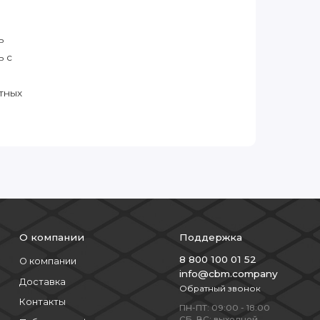
ь
ь с
тных
О компании
Поддержка
8 800 100 01 52
О компании
info@cbm.company
Доставка
Обратный звонок
Контакты
ПН-ПТ: 09:00 - 18:00
СБ, ВС: выходной