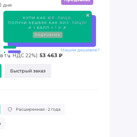
2 дня
×
КУПИ КАК
ЮР. ЛИЦО
,
Предзаказ
ПОЛУЧИ КЕШБЭК КАК
ФИЗ. ЛИЦО
!
🎉
1
БАЛЛ =
1 ₽
🎉
ПОДРОБНЕЕ
Нашли дешевле?
 т.ч. НДС 22%):
53 463 ₽
Быстрый заказ
Расширенная - 2 года
а