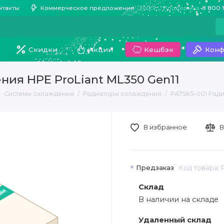
нтакты
Коммерческое предложение
Поддержка
8 800 
Скидки
Акции
Кешбэк
Конф
ния HPE ProLiant ML350 Gen11
Системы охлаждения
Радиаторы охлаждения
P47585-001 Ради
В избранное
В
Предзаказ
Код товара: 
Склад
В наличии на складе
Удаленный склад