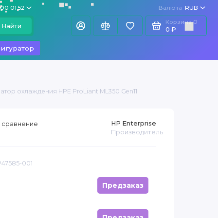
100 01 52
Валюта
RUB
Корзина
0
Найти
0 ₽
игуратор
атор охлаждения HPE ProLiant ML350 Gen11
HP Enterprise
 сравнение
Производитель
P47585-001
Предзаказ
Предзаказ