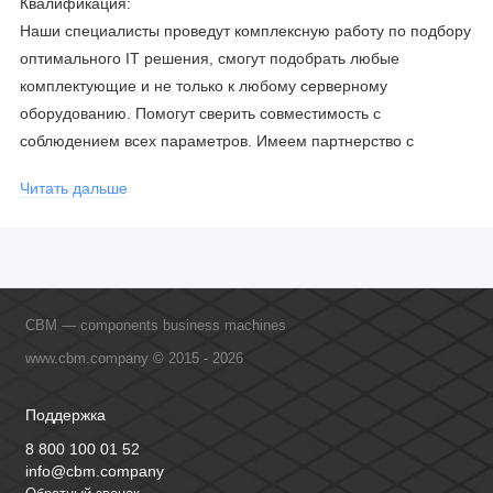
Квалификация:
Наши специалисты проведут комплексную работу по подбору
оптимального IT решения, смогут подобрать любые
комплектующие и не только к любому серверному
оборудованию. Помогут сверить совместимость с
соблюдением всех параметров. Имеем партнерство с
официальными производителями и проводим регулярное
Читать дальше
обучение сотрудников, что позволяет исключить ошибки даже
в самых сложных и не стандартных решениях.
CBM — components business machines
www.cbm.company © 2015 - 2026
Поддержка
8 800 100 01 52
info@cbm.company