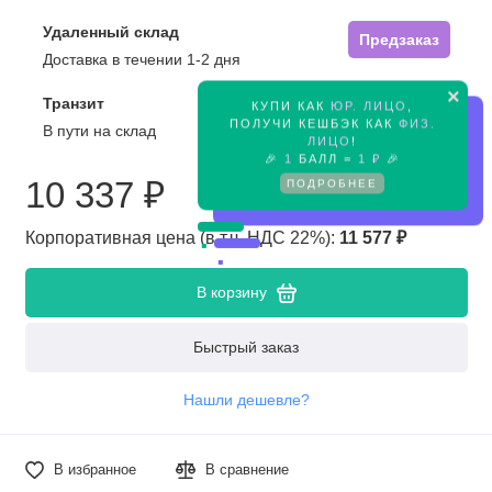
Удаленный склад
Предзаказ
Доставка в течении 1-2 дня
×
Транзит
КУПИ КАК
ЮР. ЛИЦО
,
Предзаказ
ПОЛУЧИ КЕШБЭК КАК
ФИЗ.
В пути на склад
ЛИЦО
!
🎉
1
БАЛЛ =
1 ₽
🎉
10 337 ₽
ПОДРОБНЕЕ
Корпоративная цена (в т.ч. НДС 22%):
11 577 ₽
В корзину
Быстрый заказ
Нашли дешевле?
В избранное
В сравнение