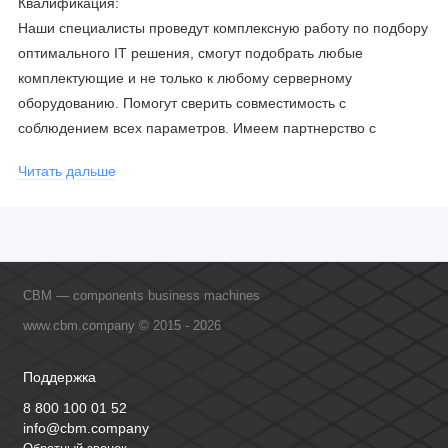
Квалификация:
Наши специалисты проведут комплексную работу по подбору
оптимального IT решения, смогут подобрать любые
комплектующие и не только к любому серверному
оборудованию. Помогут сверить совместимость с
соблюдением всех параметров. Имеем партнерство с
официальными производителями и проводим регулярное
Читать дальше
обучение сотрудников, что позволяет исключить ошибки даже
в самых сложных и не стандартных решениях.
CBM — components business machines
www.cbm.company © 2015 - 2026
Поддержка
8 800 100 01 52
info@cbm.company