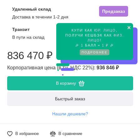
Удаленный склад
Предзаказ
Доставка в течении 1-2 дня
×
Транзит
КУПИ КАК
ЮР. ЛИЦО
,
Предзаказ
ПОЛУЧИ КЕШБЭК КАК
ФИЗ.
В пути на склад
ЛИЦО
!
🎉
1
БАЛЛ =
1 ₽
🎉
836 470 ₽
ПОДРОБНЕЕ
Корпоративная цена (в т.ч. НДС 22%):
936 846 ₽
В корзину
Быстрый заказ
Нашли дешевле?
В избранное
В сравнение