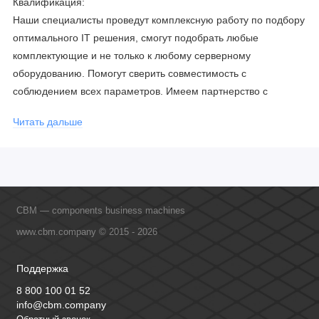
Квалификация:
Наши специалисты проведут комплексную работу по подбору
оптимального IT решения, смогут подобрать любые
комплектующие и не только к любому серверному
оборудованию. Помогут сверить совместимость с
соблюдением всех параметров. Имеем партнерство с
официальными производителями и проводим регулярное
Читать дальше
обучение сотрудников, что позволяет исключить ошибки даже
в самых сложных и не стандартных решениях.
CBM — components business machines
www.cbm.company © 2015 - 2026
Поддержка
8 800 100 01 52
info@cbm.company