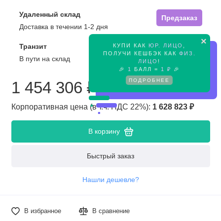
Удаленный склад
Предзаказ
Доставка в течении 1-2 дня
×
КУПИ КАК
ЮР. ЛИЦО
,
Транзит
Предзаказ
ПОЛУЧИ КЕШБЭК КАК
ФИЗ.
В пути на склад
ЛИЦО
!
🎉
1
БАЛЛ =
1 ₽
🎉
ПОДРОБНЕЕ
1 454 306 ₽
Корпоративная цена (в т.ч. НДС 22%):
1 628 823 ₽
В корзину
Быстрый заказ
Нашли дешевле?
В избранное
В сравнение