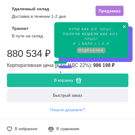
Удаленный склад
Предзаказ
Доставка в течении 1-2 дня
×
Транзит
КУПИ КАК
ЮР. ЛИЦО
,
Предзаказ
ПОЛУЧИ КЕШБЭК КАК
ФИЗ.
В пути на склад
ЛИЦО
!
🎉
1
БАЛЛ =
1 ₽
🎉
880 534 ₽
ПОДРОБНЕЕ
Корпоративная цена (в т.ч. НДС 22%):
986 198 ₽
В корзину
Быстрый заказ
Нашли дешевле?
В избранное
В сравнение