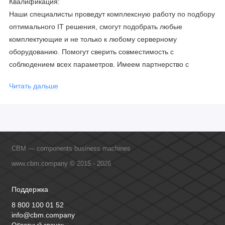
Квалификация:
Наши специалисты проведут комплексную работу по подбору
оптимального IT решения, смогут подобрать любые
комплектующие и не только к любому серверному
оборудованию. Помогут сверить совместимость с
соблюдением всех параметров. Имеем партнерство с
официальными производителями и проводим регулярное
Читать дальше
обучение сотрудников, что позволяет исключить ошибки даже
в самых сложных и не стандартных решениях.
CBM — components business machines
www.cbm.company © 2015 - 2026
Поддержка
8 800 100 01 52
info@cbm.company