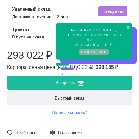
Удаленный склад
Предзаказ
Доставка в течении 1-2 дня
×
Транзит
КУПИ КАК
ЮР. ЛИЦО
,
Предзаказ
ПОЛУЧИ КЕШБЭК КАК
ФИЗ.
В пути на склад
ЛИЦО
!
🎉
1
БАЛЛ =
1 ₽
🎉
293 022 ₽
ПОДРОБНЕЕ
Корпоративная цена (в т.ч. НДС 22%):
328 185 ₽
В корзину
Быстрый заказ
Нашли дешевле?
В избранное
В сравнение