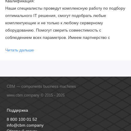
Квалификация:
Наши специалисты проведут комплексную работу по подбору
оптимального IT решения, смогут подобрать любые
комплектующие и не только к любому серверному
оборудованию. Помогут сверить совместимость с
соблюдением всех параметров. Имеем партнерство с
официальными производителями и проводим регулярное
Читать дальше
обучение сотрудников, что позволяет исключить ошибки даже
в самых сложных и не стандартных решениях.
CBM — components business machines
www.cbm.company © 2015 - 2026
Поддержка
8 800 100 01 52
info@cbm.company