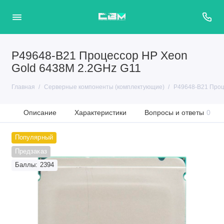
P49648-B21 Процессор HP Xeon
Gold 6438M 2.2GHz G11
Главная
Серверные компоненты (комплектующие)
P49648-B21 Проц
Описание
Характеристики
Вопросы и ответы
0
Популярный
Предзаказ
Баллы: 2394