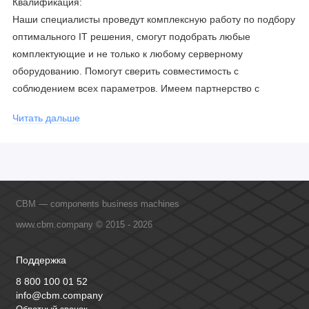
Квалификация:
Наши специалисты проведут комплексную работу по подбору
оптимального IT решения, смогут подобрать любые
комплектующие и не только к любому серверному
оборудованию. Помогут сверить совместимость с
соблюдением всех параметров. Имеем партнерство с
официальными производителями и проводим регулярное
Читать дальше
обучение сотрудников, что позволяет исключить ошибки даже
в самых сложных и не стандартных решениях.
CBM — components business machines
www.cbm.company © 2015 - 2026
Поддержка
8 800 100 01 52
info@cbm.company