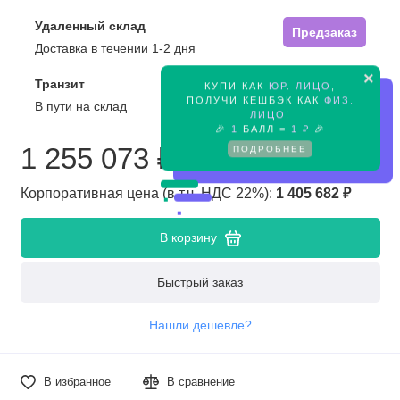
Удаленный склад
Предзаказ
Доставка в течении 1-2 дня
×
Транзит
КУПИ КАК
ЮР. ЛИЦО
,
Предзаказ
ПОЛУЧИ КЕШБЭК КАК
ФИЗ.
В пути на склад
ЛИЦО
!
🎉
1
БАЛЛ =
1 ₽
🎉
1 255 073 ₽
ПОДРОБНЕЕ
Корпоративная цена (в т.ч. НДС 22%):
1 405 682 ₽
В корзину
Быстрый заказ
Нашли дешевле?
В избранное
В сравнение