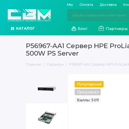
Мы
Оплата
Доставка
Ко
Блог
Партнеры
КАТАЛОГ
P56967-AA1 Сервер HPE ProLia
500W PS Server
Главная
Серверы
P56967-AA1 Сервер HPE ProLiant
Популярный
Предзаказ
Баллы: 5011