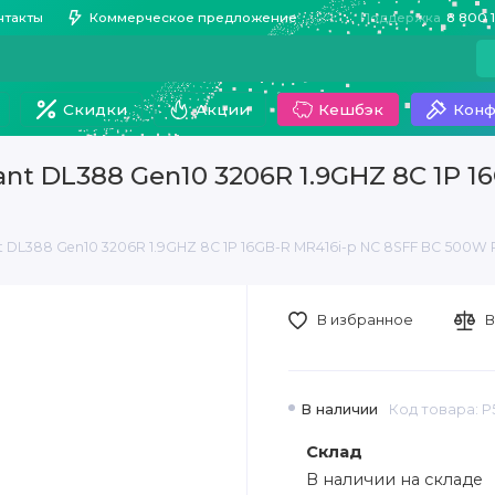
нтакты
Коммерческое предложение
Поддержка
8 800 
Скидки
Акции
Кешбэк
Конф
nt DL388 Gen10 3206R 1.9GHZ 8C 1P 1
 DL388 Gen10 3206R 1.9GHZ 8C 1P 16GB-R MR416i-p NC 8SFF BC 500W P
В избранное
В
В наличии
Код товара: P
Склад
В наличии на складе