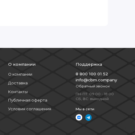
О компании
Поддержка
8 800 100 01 52
О компании
ение
info@cbm.company
Доставка
Обратный звонок
Контакты
ПН-ПТ: 09:00 - 18:00
SAS-
СБ, ВС: выходной
Публичная оферта
Условия соглашения
Мы в сети