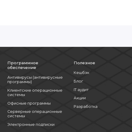
чая замена).
ю установки второго для резервирования);
 контроллер (NC);
Программное
Полезное
обеспечение
Кешбэк
-ядерный процессор обеспечивает эффективное выполн
Антивирусы (антивирусные
Блог
программы)
IT аудит
Клиентские операционные
ных конфигураций RAID и возможность использования SSD/
системы
Акции
Офисные программы
Разработка
Серверные операционные
ема охлаждения и экономичные блоки питания;
системы
ление памяти и дисков при росте нагрузки;
Электронные подписки