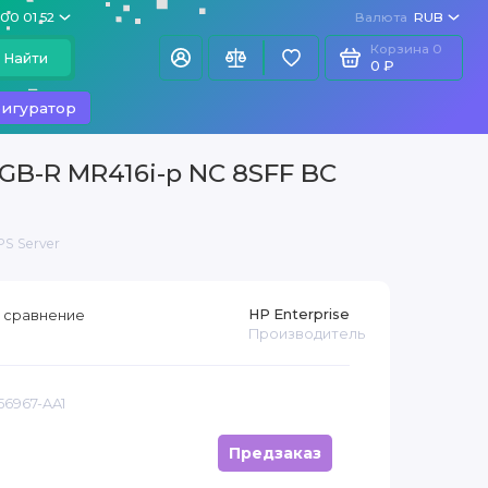
100 01 52
Валюта
RUB
Корзина
0
Найти
0 ₽
игуратор
6GB-R MR416i-p NC 8SFF BC
S Server
HP Enterprise
 сравнение
Производитель
56967-AA1
Предзаказ