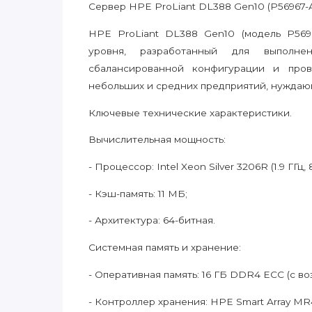
Сервер HPE ProLiant DL388 Gen10 (P56967-
HPE ProLiant DL388 Gen10 (модель P5696
уровня, разработанный для выполне
сбалансированной конфигурации и про
небольших и средних предприятий, нуждаю
Ключевые технические характеристики.
Вычислительная мощность:
- Процессор: Intel Xeon Silver 3206R (1.9 ГГц, 
- Кэш-память: 11 МБ;
- Архитектура: 64-битная.
Системная память и хранение:
- Оперативная память: 16 ГБ DDR4 ECC (с в
- Контроллер хранения: HPE Smart Array MR41