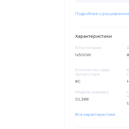
Подробнее о расширенной
Характеристики
Блок питания
Д
1x500W
8
Количество ядер
процессора
х
8C
Модель сервера
О
п
DL388
1
Все характеристики