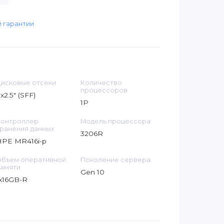
 гарантии
исковые отсеки
Количество
процессоров
x2.5" (SFF)
1P
Контроллер
Модель процессора
ранения данных
3206R
HPE MR416i-p
бъем оперативной
Поколение сервера
амяти
Gen 10
x16GB-R