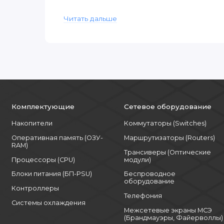
- Отсеки для накопителей: 8 × 2.5" SFF (горя
Читать дальше
Надежность и управление:
- Блоки питания: 1 × 500 Вт (с возможность
- Сетевые интерфейсы: встроенный сетевой
- Система управления: HPE iLO 5.
Комплектующие
Сетевое оборудование
Преимущества модели:
Накопители
Коммутаторы (Switches)
- Оптимальная производительность – 8
Оперативная память (ОЗУ-
Маршрутизаторы (Routers)
стандартных бизнес-задач;
RAM)
Трансиверы (Оптические
- Гибкость хранения – поддержка различ
Процессоры (CPU)
модули)
накопителей;
Блоки питания (БП-PSU)
Беспроводное
оборудование
Контроллеры
- Энергоэффективность – продуманная сист
Телефония
Системы охлаждения
Межсетевые экраны МСЭ
- Простота масштабирования – легкое добав
(Брандмауэры, Файерволлы)