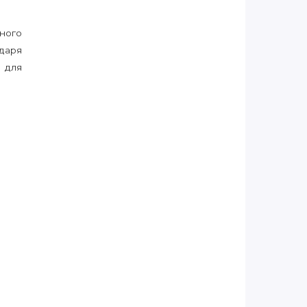
ного
даря
 для