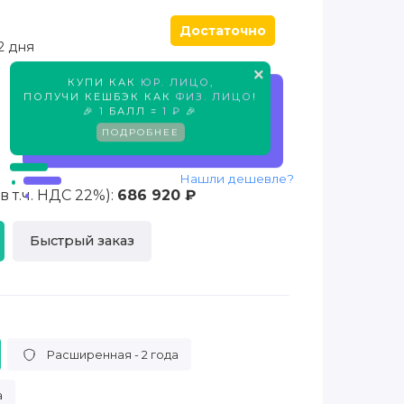
Достаточно
2 дня
×
КУПИ КАК
ЮР. ЛИЦО
,
Предзаказ
ПОЛУЧИ КЕШБЭК КАК
ФИЗ. ЛИЦО
!
🎉
1
БАЛЛ =
1 ₽
🎉
ПОДРОБНЕЕ
Нашли дешевле?
 т.ч. НДС 22%):
686 920 ₽
Быстрый заказ
Расширенная - 2 года
а