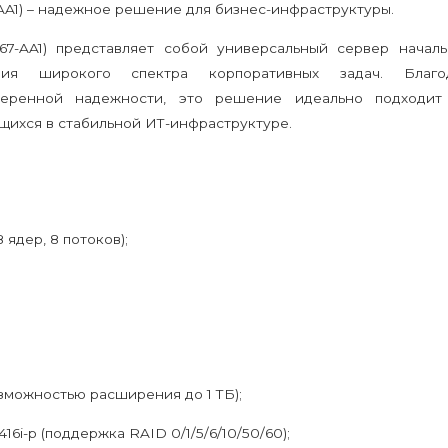
AA1) – надежное решение для бизнес-инфраструктуры.
7-AA1) представляет собой универсальный сервер началь
ния широкого спектра корпоративных задач. Благо
веренной надежности, это решение идеально подходит
щихся в стабильной ИТ-инфраструктуре.
8 ядер, 8 потоков);
озможностью расширения до 1 ТБ);
6i-p (поддержка RAID 0/1/5/6/10/50/60);