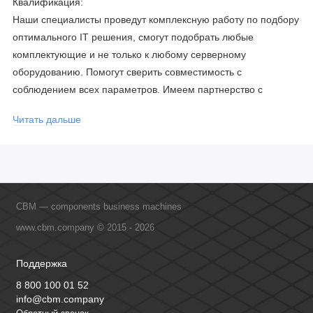
Квалификация:
Наши специалисты проведут комплексную работу по подбору
оптимального IT решения, смогут подобрать любые
комплектующие и не только к любому серверному
оборудованию. Помогут сверить совместимость с
соблюдением всех параметров. Имеем партнерство с
официальными производителями и проводим регулярное
Читать дальше
обучение сотрудников, что позволяет исключить ошибки даже
в самых сложных и не стандартных решениях.
CBM — components business machines
www.cbm.company © 2015 - 2026
Поддержка
8 800 100 01 52
info@cbm.company