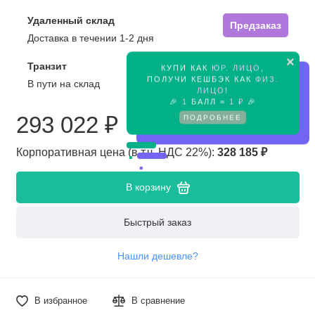
Удаленный склад
Предзаказ
Доставка в течении 1-2 дня
×
Транзит
КУПИ КАК
ЮР. ЛИЦО
,
Предзаказ
ПОЛУЧИ КЕШБЭК КАК
ФИЗ.
В пути на склад
ЛИЦО
!
🎉
1
БАЛЛ =
1 ₽
🎉
293 022 ₽
ПОДРОБНЕЕ
Корпоративная цена (в т.ч. НДС 22%):
328 185 ₽
В корзину
Быстрый заказ
Нашли дешевле?
В избранное
В сравнение