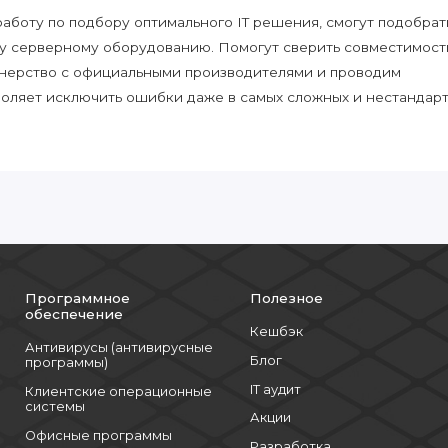
боту по подбору оптимального IT решения, смогут подобрат
у серверному оборудованию. Помогут сверить совместимост
нерство с официальными производителями и проводим
воляет исключить ошибки даже в самых сложных и нестандар
Программное
Полезное
обеспечение
Кешбэк
Антивирусы (антивирусные
Блог
программы)
IT аудит
Клиентские операционные
системы
Акции
Офисные программы
Разработка