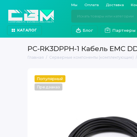
Мы
Оплата
Доставка
Ко
Блог
Партнеры
КАТАЛОГ
PC-RK3DPPH-1 Кабель EMC D
Главная
Серверные компоненты (комплектующие)
Популярный
Предзаказ