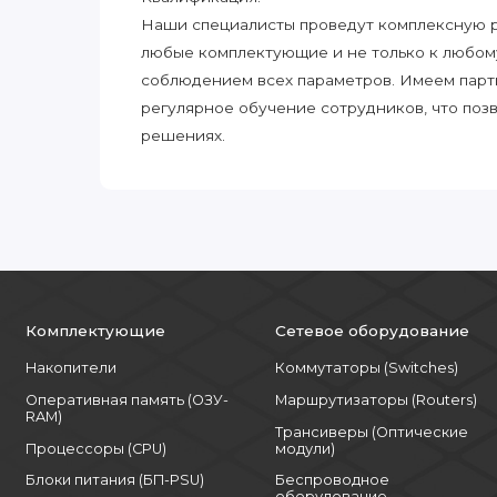
Наши специалисты проведут комплексную ра
любые комплектующие и не только к любом
соблюдением всех параметров. Имеем парт
регулярное обучение сотрудников, что поз
решениях.
Комплектующие
Сетевое оборудование
Накопители
Коммутаторы (Switches)
Оперативная память (ОЗУ-
Маршрутизаторы (Routers)
RAM)
Трансиверы (Оптические
Процессоры (CPU)
модули)
Блоки питания (БП-PSU)
Беспроводное
оборудование