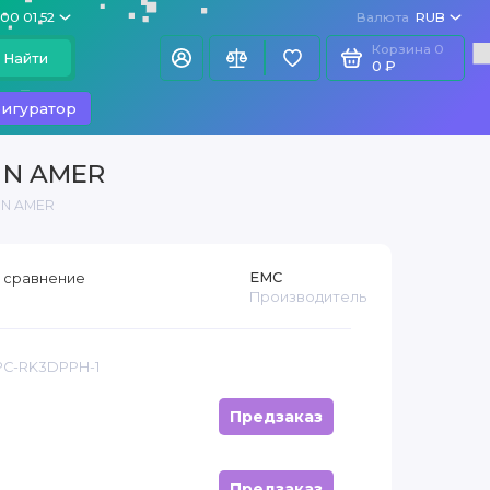
100 01 52
Валюта
RUB
Корзина
0
Найти
0 ₽
игуратор
 N AMER
 N AMER
EMC
 сравнение
Производитель
 PC-RK3DPPH-1
Предзаказ
Предзаказ