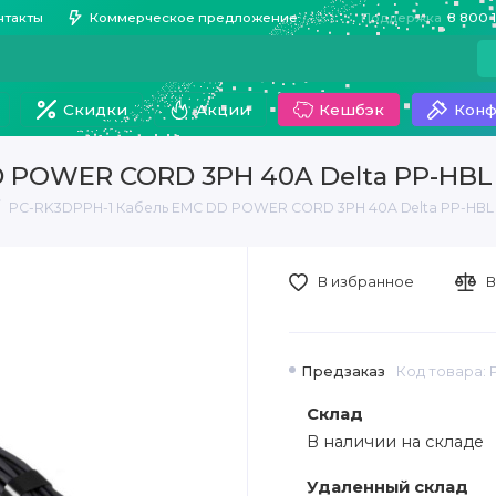
нтакты
Коммерческое предложение
Поддержка
8 800 
Скидки
Акции
Кешбэк
Конф
D POWER CORD 3PH 40A Delta PP-HBL
PC-RK3DPPH-1 Кабель EMC DD POWER CORD 3PH 40A Delta PP-HBL
В избранное
В
Предзаказ
Код товара:
Склад
В наличии на складе
Удаленный склад