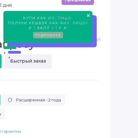
2 дня
×
КУПИ КАК
ЮР. ЛИЦО
,
Предзаказ
ПОЛУЧИ КЕШБЭК КАК
ФИЗ. ЛИЦО
!
🎉
1
БАЛЛ =
1 ₽
🎉
ПОДРОБНЕЕ
Нашли дешевле?
апросу
Быстрый заказ
Расширенная - 2 года
а
 гарантии