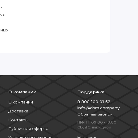
ь
ь с
тных
О компании
Поддержка
8 800 100 01 52
О компании
info@cbm.company
Доставка
Обратный звонок
Контакты
ПН-ПТ: 09:00 - 18:00
СБ, ВС: выходной
Публичная оферта
Условия соглашения
Мы в сети