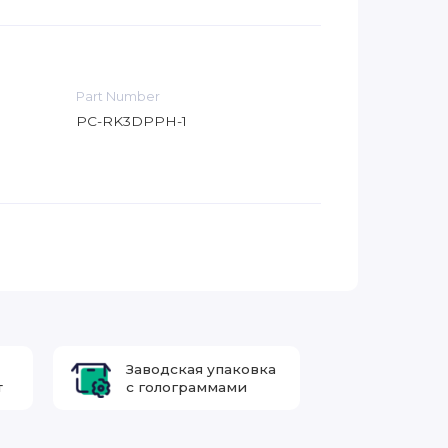
Part Number
PC-RK3DPPH-1
Заводская упаковка
т
с голограммами