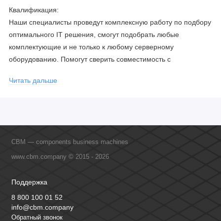
Квалификация:
Наши специалисты проведут комплексную работу по подбору
оптимального IT решения, смогут подобрать любые
комплектующие и не только к любому серверному
оборудованию. Помогут сверить совместимость с
соблюдением всех параметров. Имеем партнерство с
Читать дальше
официальными производителями и проводим регулярное
обучение сотрудников, что позволяет исключить ошибки даже
в самых сложных и нестандартных решениях.
CBM — components business machines
www.cbm.company © 2015 - 2026
Поддержка
8 800 100 01 52
info@cbm.company
Обратный звонок