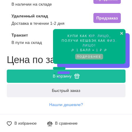
В наличии на складе
Удаленный склад
Предзаказ
Доставка в течении 1-2 дня
×
Транзит
КУПИ КАК
ЮР. ЛИЦО
,
Предзаказ
ПОЛУЧИ КЕШБЭК КАК
ФИЗ.
В пути на склад
ЛИЦО
!
🎉
1
БАЛЛ =
1 ₽
🎉
Цена по запросу
ПОДРОБНЕЕ
В корзину
Быстрый заказ
Нашли дешевле?
В избранное
В сравнение