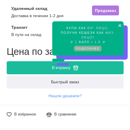
Удаленный склад
Предзаказ
Доставка в течении 1-2 дня
×
Транзит
КУПИ КАК
ЮР. ЛИЦО
,
Предзаказ
ПОЛУЧИ КЕШБЭК КАК
ФИЗ.
В пути на склад
ЛИЦО
!
🎉
1
БАЛЛ =
1 ₽
🎉
Цена по запросу
ПОДРОБНЕЕ
В корзину
Быстрый заказ
Нашли дешевле?
В избранное
В сравнение