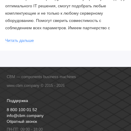
оптимального IT решения, смогут подобрать любые
комплектующие и не только к любому серверному
оборудованию. Помогут сверить совместимость с
соблюдением всех параметров. Имеем партнерство с
официальными производителями и проводим регулярное
Читать дальше
обучение сотрудников, что позволяет исключить ошибки даже
в самых сложных и нестандартных решениях.
CBM — components business machines
www.cbm.company © 2015 - 2026
Поддержка
8 800 100 01 52
info@cbm.company
Обратный звонок
ПН-ПТ: 09:00 - 18:00