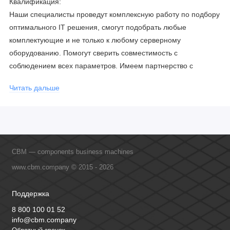
Квалификация:
Наши специалисты проведут комплексную работу по подбору
оптимального IT решения, смогут подобрать любые
комплектующие и не только к любому серверному
оборудованию. Помогут сверить совместимость с
соблюдением всех параметров. Имеем партнерство с
официальными производителями и проводим регулярное
Читать дальше
обучение сотрудников, что позволяет исключить ошибки даже
в самых сложных и не стандартных решениях.
CBM — components business machines
www.cbm.company © 2015 - 2026
Поддержка
8 800 100 01 52
info@cbm.company