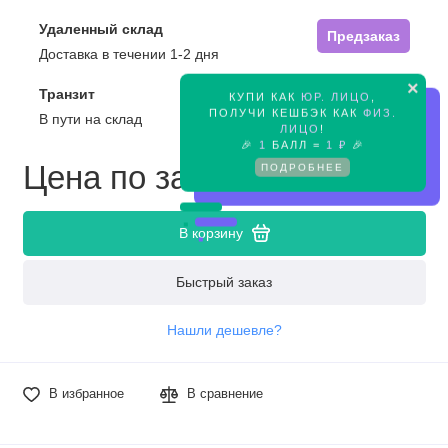
Удаленный склад
Предзаказ
Доставка в течении 1-2 дня
×
Транзит
КУПИ КАК
ЮР. ЛИЦО
,
Предзаказ
ПОЛУЧИ КЕШБЭК КАК
ФИЗ.
В пути на склад
ЛИЦО
!
🎉
1
БАЛЛ =
1 ₽
🎉
Цена по запросу
ПОДРОБНЕЕ
В корзину
Быстрый заказ
Нашли дешевле?
В избранное
В сравнение