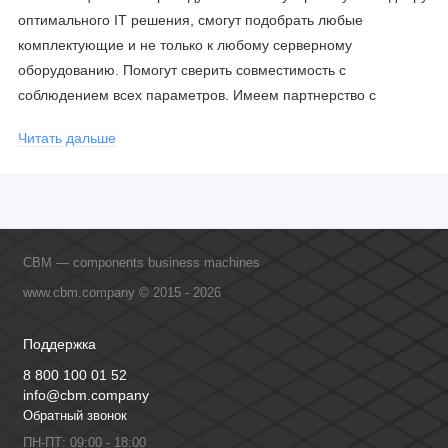
оптимального IT решения, смогут подобрать любые
комплектующие и не только к любому серверному
оборудованию. Помогут сверить совместимость с
соблюдением всех параметров. Имеем партнерство с
официальными производителями и проводим регулярное
Читать дальше
обучение сотрудников, что позволяет исключить ошибки даже
в самых сложных и нестандартных решениях.
CBM — components business machines
www.cbm.company © 2015 - 2026
Поддержка
8 800 100 01 52
info@cbm.company
Обратный звонок
ПН-ПТ: 09:00 - 18:00