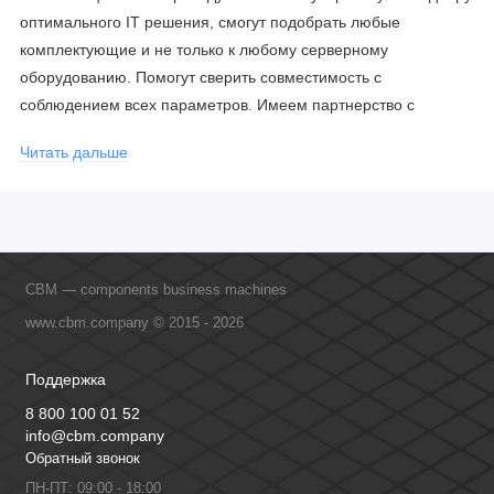
оптимального IT решения, смогут подобрать любые
комплектующие и не только к любому серверному
оборудованию. Помогут сверить совместимость с
соблюдением всех параметров. Имеем партнерство с
официальными производителями и проводим регулярное
Читать дальше
обучение сотрудников, что позволяет исключить ошибки даже
в самых сложных и нестандартных решениях.
CBM — components business machines
www.cbm.company © 2015 - 2026
Поддержка
8 800 100 01 52
info@cbm.company
Обратный звонок
ПН-ПТ: 09:00 - 18:00