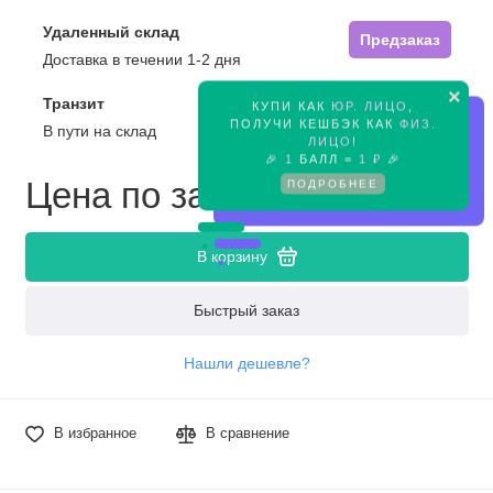
Удаленный склад
Предзаказ
Доставка в течении 1-2 дня
×
Транзит
КУПИ КАК
ЮР. ЛИЦО
,
Предзаказ
ПОЛУЧИ КЕШБЭК КАК
ФИЗ.
В пути на склад
ЛИЦО
!
🎉
1
БАЛЛ =
1 ₽
🎉
Цена по запросу
ПОДРОБНЕЕ
В корзину
Быстрый заказ
Нашли дешевле?
В избранное
В сравнение