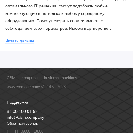
оптимального IT решения, смогут подобрать любые
комплектующие и не только к любому серверному
оборудованию. Помогут сверить совместимость с
соблюдением всех параметров. Имеем партнерство с
официальными производителями и проводим регулярное
Читать дальше
обучение сотрудников, что позволяет исключить ошибки даже
в самых сложных и нестандартных решениях.
CBM — components business machines
www.cbm.company © 2015 - 2026
Поддержка
8 800 100 01 52
info@cbm.company
Обратный звонок
ПН-ПТ: 09:00 - 18:00