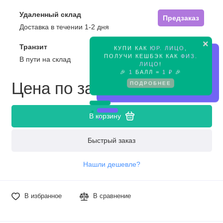
Удаленный склад
Предзаказ
Доставка в течении 1-2 дня
×
Транзит
КУПИ КАК
ЮР. ЛИЦО
,
Предзаказ
ПОЛУЧИ КЕШБЭК КАК
ФИЗ.
В пути на склад
ЛИЦО
!
🎉
1
БАЛЛ =
1 ₽
🎉
Цена по запросу
ПОДРОБНЕЕ
В корзину
Быстрый заказ
Нашли дешевле?
В избранное
В сравнение