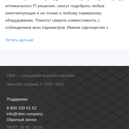
оптимального IT решения, смогут подобрать любые
комплектующие и не только к любому серверному
оборудованию. Помогут сверить совместимость с
соблюдением всех параметров. Имеем партнерство с
официальными производителями и проводим регулярное
Читать дальше
обучение сотрудников, что позволяет исключить ошибки даже
в самых сложных и нестандартных решениях.
CBM — components business machines
www.cbm.company © 2015 - 2026
Поддержка
8 800 100 01 52
info@cbm.company
Обратный звонок
ПН-ПТ: 09:00 - 18:00