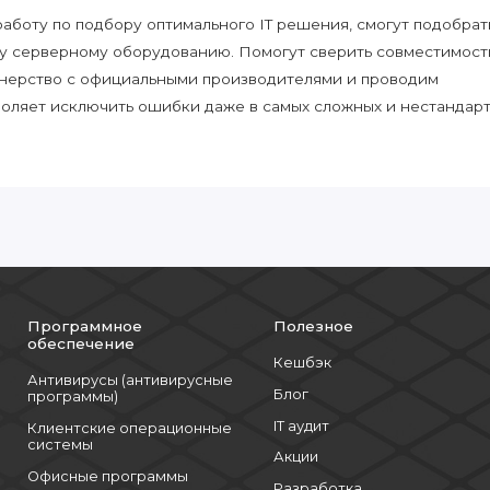
боту по подбору оптимального IT решения, смогут подобрат
у серверному оборудованию. Помогут сверить совместимост
нерство с официальными производителями и проводим
воляет исключить ошибки даже в самых сложных и нестандар
Программное
Полезное
обеспечение
Кешбэк
Антивирусы (антивирусные
Блог
программы)
IT аудит
Клиентские операционные
системы
Акции
Офисные программы
Разработка