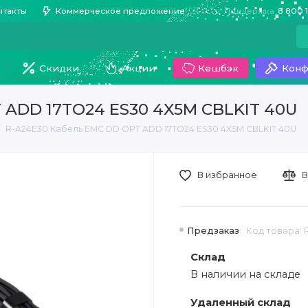
нтакты
Коммерческое предложение
Поддержка
8 800 
Скидки
Акции
Кешбэк
Конф
 ADD 17TO24 ES30 4X5M CBLKIT 40U
R-A24E30 Кабель EMC DD OPT ADD 17TO24 ES30 4X5M CBLKIT 40U
В избранное
В
Предзаказ
Код товара: 
Склад
В наличии на складе
Удаленный склад