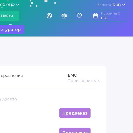
100 01 52
Валюта
RUB
Корзина
0
Найти
0 ₽
игуратор
EMC
 сравнение
Производитель
R-A24E30
Предзаказ
Предзаказ