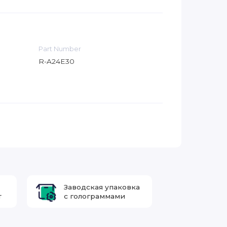
Part Number
R-A24E30
Заводская упаковка
т
с голограммами