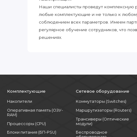
Наши специалисты проведут комплексную ра
любые комплектующие и не только к любом
соблюдением всех параметров. Имеем парт
регулярное обучение сотрудников, что поз
решениях.
Комплектующие
Сетевое оборудование
Накопители
Коммутаторы (Switches)
Оперативная память (ОЗУ-
Маршрутизаторы (Routers)
RAM)
Трансиверы (Оптические
Процессоры (CPU)
модули)
Блоки питания (БП-PSU)
Беспроводное
оборудование