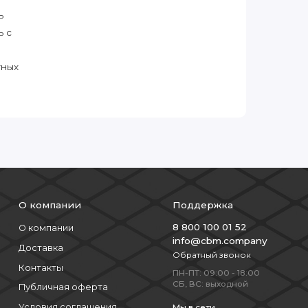
ь
ь с
тных
О компании
Поддержка
8 800 100 01 52
О компании
info@cbm.company
Доставка
Обратный звонок
Контакты
ПН-ПТ: 09:00 - 18:00
СБ, ВС: выходной
Публичная оферта
Условия соглашения
Мы в сети