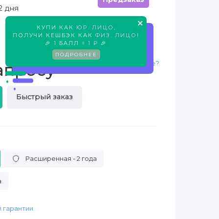
2 дня
×
КУПИ КАК
ЮР. ЛИЦО
,
Предзаказ
ПОЛУЧИ КЕШБЭК КАК
ФИЗ. ЛИЦО
!
🎉
1
БАЛЛ =
1 ₽
🎉
ПОДРОБНЕЕ
Нашли дешевле?
апросу
Быстрый заказ
Расширенная - 2 года
а
 гарантии