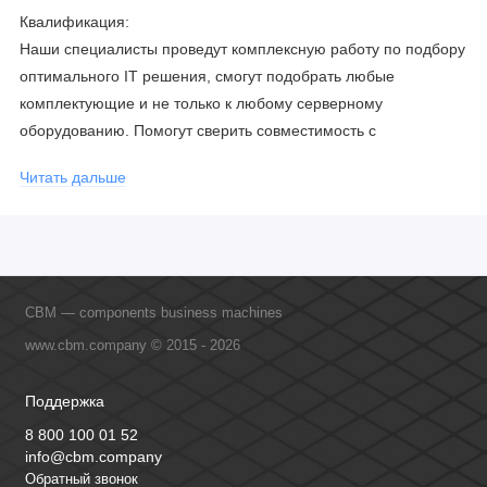
Квалификация:
Наши специалисты проведут комплексную работу по подбору
оптимального IT решения, смогут подобрать любые
комплектующие и не только к любому серверному
оборудованию. Помогут сверить совместимость с
соблюдением всех параметров. Имеем партнерство с
Читать дальше
официальными производителями и проводим регулярное
обучение сотрудников, что позволяет исключить ошибки даже
в самых сложных и нестандартных решениях.
CBM — components business machines
www.cbm.company © 2015 - 2026
Поддержка
8 800 100 01 52
info@cbm.company
Обратный звонок