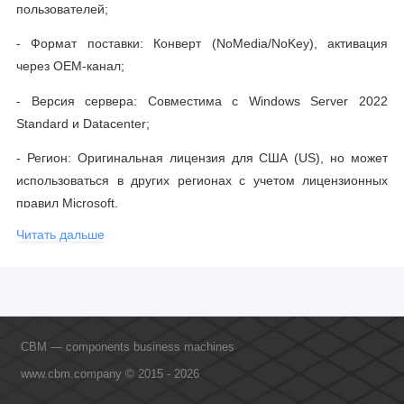
пользователей;
- Формат поставки: Конверт (NoMedia/NoKey), активация
через OEM-канал;
- Версия сервера: Совместима с Windows Server 2022
Standard и Datacenter;
- Регион: Оригинальная лицензия для США (US), но может
использоваться в других регионах с учетом лицензионных
правил Microsoft.
Для кого предназначена?
Читать дальше
- Компании и организации, развертывающие серверы на
Windows Server 2022;
- Системные интеграторы и сборщики ПК, работающие по
OEM-схеме;
CBM — components business machines
www.cbm.company © 2015 - 2026
- IT-администраторы, которым необходимо легализовать
доступ пользователей к корпоративным серверам.