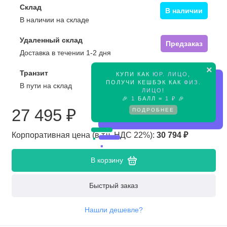
Склад
В наличии
В наличии на складе
Удаленный склад
Предзаказ
Доставка в течении 1-2 дня
×
Транзит
КУПИ КАК
ЮР. ЛИЦО
,
Предзаказ
ПОЛУЧИ КЕШБЭК КАК
ФИЗ.
В пути на склад
ЛИЦО
!
🎉
1
БАЛЛ =
1 ₽
🎉
ПОДРОБНЕЕ
27 495 ₽
Корпоративная цена (в т.ч. НДС 22%):
30 794 ₽
В корзину
Быстрый заказ
Нашли дешевле?