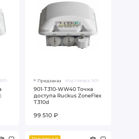
Код товара: 901-T310-WW20
Предзаказ
Код товара: 901-T310-WW40
а
901-T310-WW40 Точка
с
доступа Ruckus ZoneFlex
T310d
99 510 ₽
Популярный