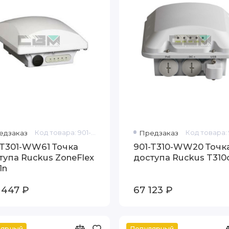
едзаказ
Код товара: 901-T301-WW61
Предзаказ
-T301-WW61 Точка
901-T310-WW20 Точк
тупа Ruckus ZoneFlex
доступа Ruckus T310
1n
 447 ₽
67 123 ₽
лярный
Популярный