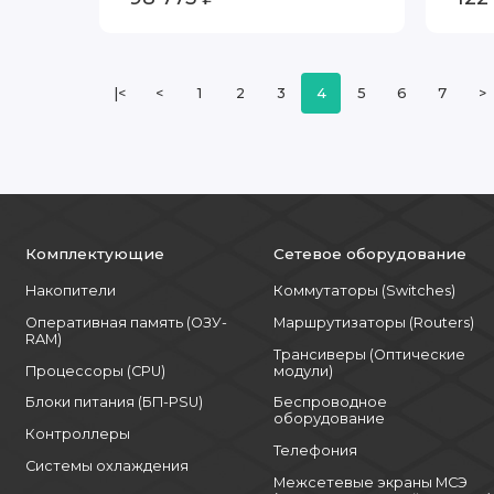
|<
<
1
2
3
4
5
6
7
>
Комплектующие
Сетевое оборудование
Накопители
Коммутаторы (Switches)
Оперативная память (ОЗУ-
Маршрутизаторы (Routers)
RAM)
Трансиверы (Оптические
Процессоры (CPU)
модули)
Блоки питания (БП-PSU)
Беспроводное
оборудование
Контроллеры
Телефония
Системы охлаждения
Межсетевые экраны МСЭ