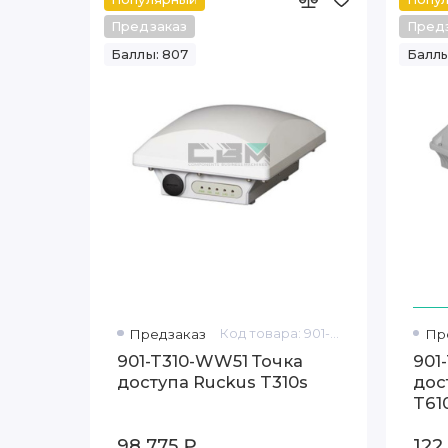
Предзаказ
Пред
Баллы: 807
Баллы
Предзаказ
Код товара: 901-T310-WW51
Пр
901-T310-WW51 Точка
901
доступа Ruckus T310s
дос
T61
98 775 ₽
122