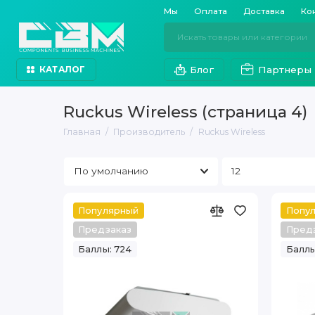
Мы
Оплата
Доставка
Ко
Блог
Партнеры
КАТАЛОГ
Ruckus Wireless (страница 4)
Главная
Производитель
Ruckus Wireless
Популярный
Попу
Предзаказ
Пред
Баллы: 724
Баллы