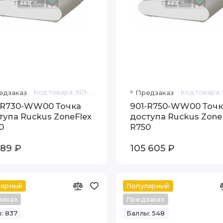
едзаказ
Код товара: 901-R730-WW00
Предзаказ
-R730-WW00 Точка
901-R750-WW00 Точк
тупа Ruckus ZoneFlex
доступа Ruckus Zone
0
R750
189 ₽
105 605 ₽
лярный
Популярный
заказ
Предзаказ
: 837
Баллы: 548