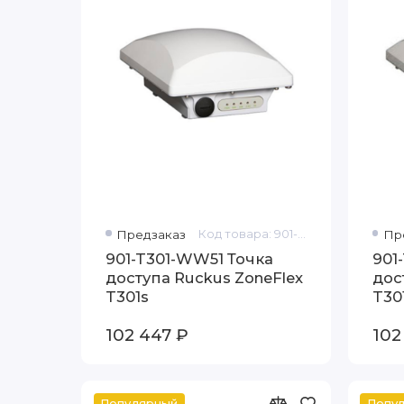
Предзаказ
Код товара: 901-T301-WW51
Пр
901-T301-WW51 Точка
901
доступа Ruckus ZoneFlex
дос
T301s
T30
102 447 ₽
102
Популярный
Попу