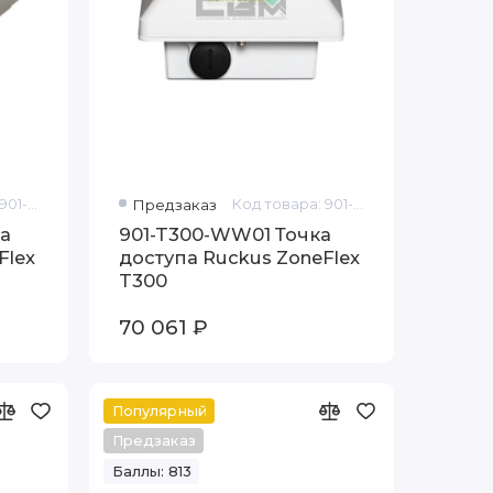
Код товара: 901-R750-WW00
Предзаказ
Код товара: 901-T300-WW01
а
901-T300-WW01 Точка
Flex
доступа Ruckus ZoneFlex
T300
70 061 ₽
Популярный
Предзаказ
Баллы: 813