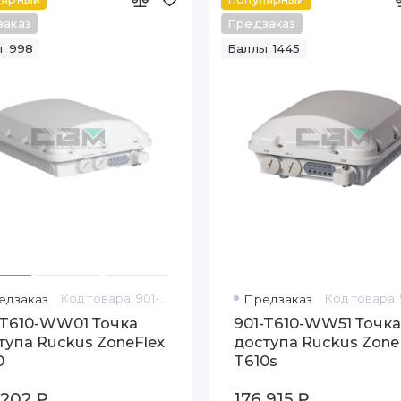
заказ
Предзаказ
: 998
Баллы: 1445
едзаказ
Код товара: 901-T610-WW01
Предзаказ
-T610-WW01 Точка
901-T610-WW51 Точка
тупа Ruckus ZoneFlex
доступа Ruckus Zone
0
T610s
 202 ₽
176 915 ₽