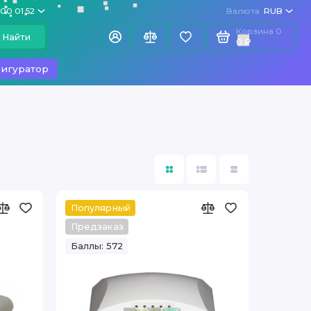
100 01 52
Валюта
RUB
Корзина
0
Найти
0 ₽
игуратор
Популярный
Предзаказ
Баллы: 572