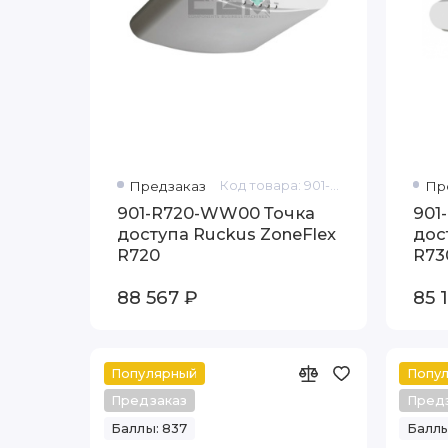
Предзаказ
Код товара: 901-R720-WW00
Пр
901-R720-WW00 Точка
901
доступа Ruckus ZoneFlex
дос
R720
R73
88 567 ₽
85 
Популярный
Попу
Предзаказ
Пред
Баллы: 837
Баллы