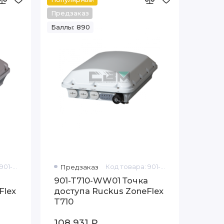
Предзаказ
Баллы: 890
Код товара: 901-T610-WW51
Предзаказ
Код товара: 901-T710-WW01
901-T710-WW01 Точка
Flex
доступа Ruckus ZoneFlex
T710
108 931 ₽