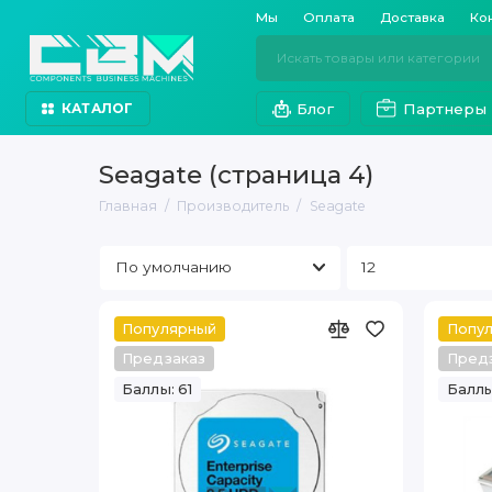
Мы
Оплата
Доставка
Ко
Блог
Партнеры
КАТАЛОГ
Seagate (страница 4)
Главная
Производитель
Seagate
Популярный
Попу
Предзаказ
Пред
Баллы: 61
Баллы