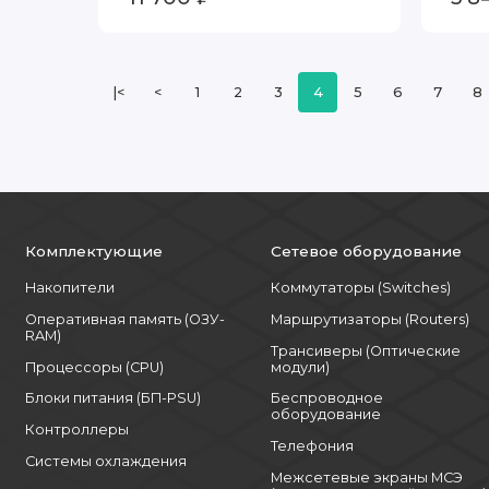
|<
<
1
2
3
4
5
6
7
8
Комплектующие
Сетевое оборудование
Накопители
Коммутаторы (Switches)
Оперативная память (ОЗУ-
Маршрутизаторы (Routers)
RAM)
Трансиверы (Оптические
Процессоры (CPU)
модули)
Блоки питания (БП-PSU)
Беспроводное
оборудование
Контроллеры
Телефония
Системы охлаждения
Межсетевые экраны МСЭ