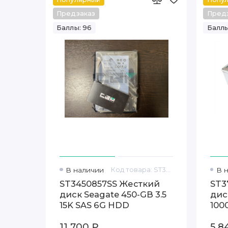
Предзаказ
Пред
Баллы: 96
Баллы
В наличии
Код товара: ST3450857SS
В 
ST3450857SS Жесткий
ST3
диск Seagate 450-GB 3.5
диск
15K SAS 6G HDD
100
11 700 ₽
5 8