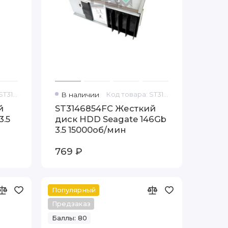
Код товара: ST3146356SS
В наличии
Код товара: ST3146854FC
й
ST3146854FC Жесткий
3.5
диск HDD Seagate 146Gb
3.5 15000об/мин
769 ₽
Популярный
Предзаказ
Баллы: 80