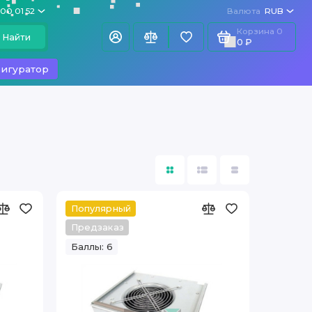
100 01 52
Валюта
RUB
Корзина
0
Найти
0 ₽
игуратор
Популярный
Предзаказ
Баллы: 6