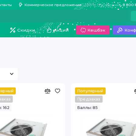
нтакты
Коммерческое предложение
Поддержка
8 800 
Скидки
Акции
Кешбэк
Конф
лярный
Популярный
заказ
Предзаказ
: 162
Баллы: 85