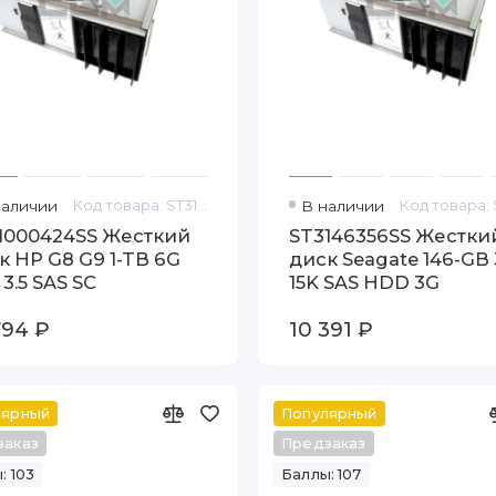
наличии
Код товара: ST31000424SS
В наличии
1000424SS Жесткий
ST3146356SS Жестки
к HP G8 G9 1-TB 6G
диск Seagate 146-GB 
 3.5 SAS SC
15K SAS HDD 3G
794 ₽
10 391 ₽
лярный
Популярный
заказ
Предзаказ
: 103
Баллы: 107