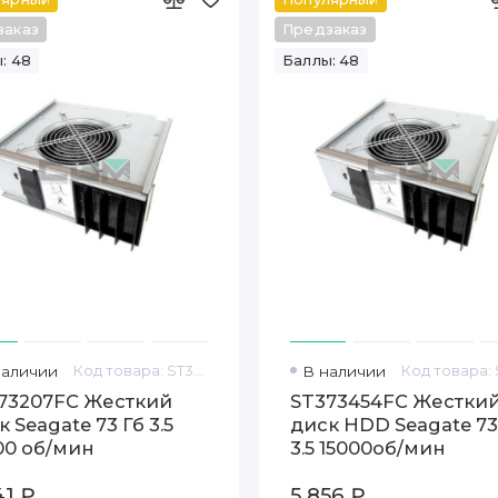
заказ
Предзаказ
: 48
Баллы: 48
наличии
Код товара: ST373207FC
В наличии
73207FC Жесткий
ST373454FC Жестки
 Seagate 73 Гб 3.5
диск HDD Seagate 7
00 об/мин
3.5 15000об/мин
41 ₽
5 856 ₽