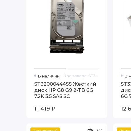
В наличии
Код товара: ST32000444SS
В 
ST32000444SS Жесткий
ST3
диск HP G8 G9 2-TB 6G
дис
7.2K 3.5 SAS SC
6G 
11 419 ₽
12 
Популярный
Попу