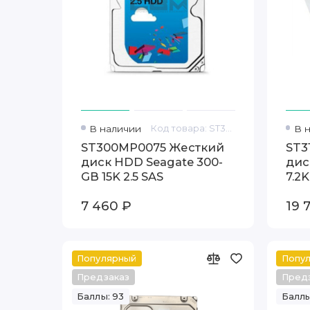
В наличии
Код товара: ST300MP0075
В 
ST300MP0075 Жесткий
ST3
диск HDD Seagate 300-
дис
GB 15K 2.5 SAS
7.2K
7 460 ₽
19 
Популярный
Попу
Предзаказ
Пред
Баллы: 93
Баллы