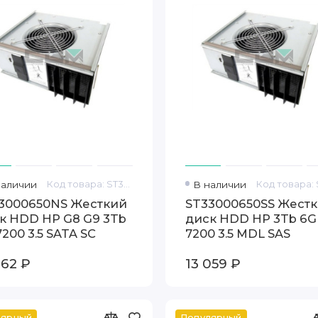
наличии
Код товара: ST33000650NS
В наличии
3000650NS Жесткий
ST33000650SS Жест
к HDD HP G8 G9 3Tb
диск HDD HP 3Tb 6G
7200 3.5 SATA SC
7200 3.5 MDL SAS
662 ₽
13 059 ₽
лярный
Популярный