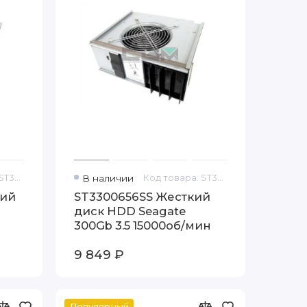
Код товара: ST33000650SS
В наличии
Код товара: ST3300656SS
кий
ST3300656SS Жесткий
диск HDD Seagate
300Gb 3.5 15000об/мин
9 849 ₽
Популярный