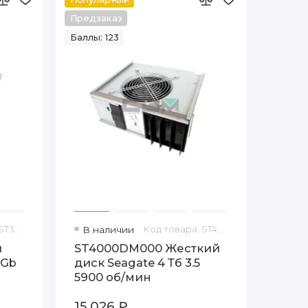
Предзаказ
Баллы: 123
Код товара: ST373454FC
В наличии
Код товара: ST4000DM000
й
ST4000DM000 Жесткий
3Gb
диск Seagate 4 Тб 3.5
5900 об/мин
15 026 ₽