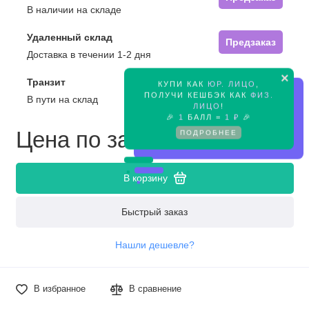
В наличии на складе
Удаленный склад
Предзаказ
Доставка в течении 1-2 дня
×
Транзит
КУПИ КАК
ЮР. ЛИЦО
,
Предзаказ
ПОЛУЧИ КЕШБЭК КАК
ФИЗ.
В пути на склад
ЛИЦО
!
🎉
1
БАЛЛ =
1 ₽
🎉
Цена по запросу
ПОДРОБНЕЕ
В корзину
Быстрый заказ
Нашли дешевле?
В избранное
В сравнение