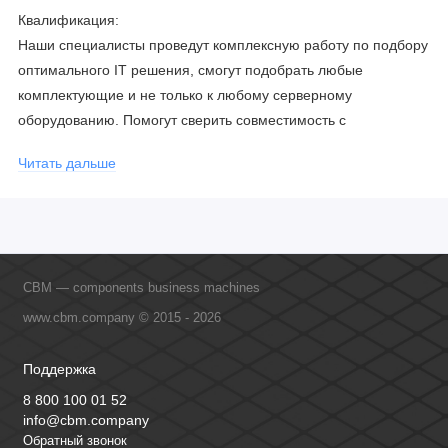
Квалификация:
Наши специалисты проведут комплексную работу по подбору
оптимального IT решения, смогут подобрать любые
комплектующие и не только к любому серверному
оборудованию. Помогут сверить совместимость с
соблюдением всех параметров. Имеем партнерство с
Читать дальше
официальными производителями и проводим регулярное
обучение сотрудников, что позволяет исключить ошибки даже
в самых сложных и нестандартных решениях.
CBM — components business machines
www.cbm.company © 2015 - 2026
Поддержка
8 800 100 01 52
info@cbm.company
Обратный звонок