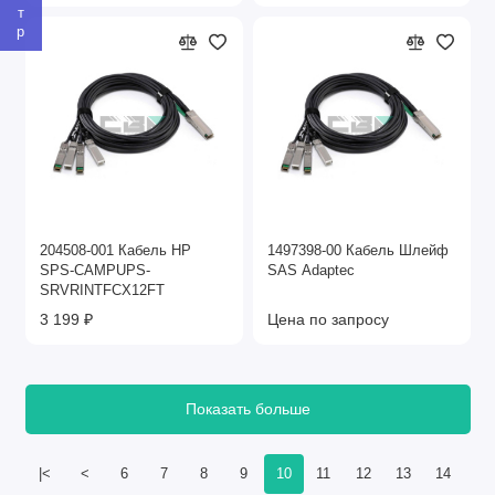
204508-001 Кабель HP
1497398-00 Кабель Шлейф
SPS-CAMPUPS-
SAS Adaptec
SRVRINTFCX12FT
3 199 ₽
Цена по запросу
Показать больше
|<
<
6
7
8
9
10
11
12
13
14