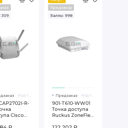
аказ
Предзаказ
: 309
Баллы: 998
дзаказ
Код товара: AIR-CAP2702I-R-K9
Предзаказ
Код товара: 901-T610-WW01
CAP2702I-R-
901-T610-WW01
очка
Точка доступа
упа Cisco
Ruckus ZoneFlex
net 2700
T610
784 ₽
122 202 ₽
es Access