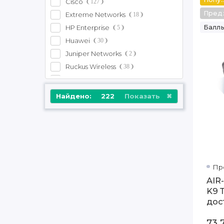
Cisco
127
Пред
Extreme Networks
18
HP Enterprise
Баллы
5
Huawei
30
Juniper Networks
2
Ruckus Wireless
38
Другое
2
Найдено:
222
Показать
Пр
AIR
K9 
дос
73 