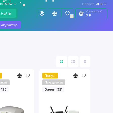
100 01 52
Валюта
RUB
Корзина
0
Найти
0 ₽
игуратор
Популярный
аказ
Предзаказ
 195
Баллы: 321