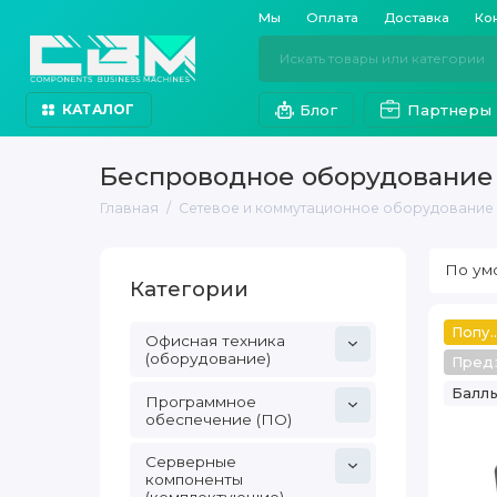
Мы
Оплата
Доставка
Ко
Блог
Партнеры
КАТАЛОГ
Беспроводное оборудование 
Главная
Сетевое и коммутационное оборудование
Категории
Популяр
Офисная техника
(оборудование)
Пред
Баллы
Программное
обеспечение (ПО)
Серверные
компоненты