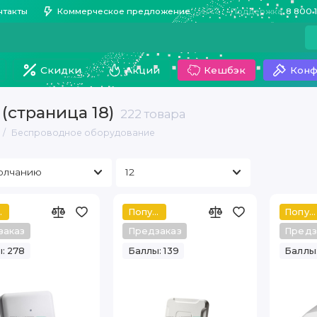
нтакты
Коммерческое предложение
Поддержка
8 800 
Скидки
Акции
Кешбэк
Конф
(страница 18)
222 товара
Беспроводное оборудование
ный
Популярный
Популярный
заказ
Предзаказ
Предз
: 278
Баллы: 139
Баллы: