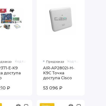
дзаказ
Код товара: WAP371-E-K9
Предзаказ
Код товара: AIR-AP2802I-H-K9C
371-E-K9
AIR-AP2802I-H-
а доступа
K9C Точка
o
доступа Cisco
210 ₽
53 096 ₽
Популярный