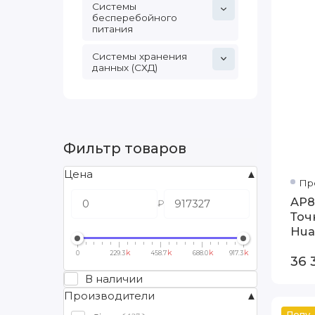
Системы
бесперебойного
питания
Системы хранения
данных (СХД)
Фильтр товаров
Цена
Пр
AP
₽
Точ
Hua
k
k
k
k
0
229.3
458.7
688.0
917.3
36 
В наличии
Производители
Популяр