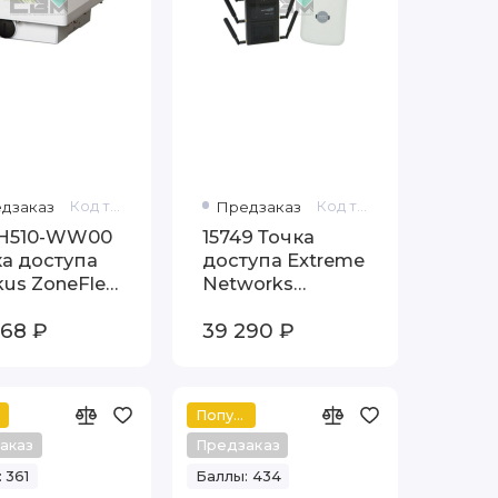
дзаказ
Код товара: 901-H510-WW00
Предзаказ
Код товара: 15749
-H510-WW00
15749 Точка
а доступа
доступа Extreme
us ZoneFlex
Networks
0
Altitude 4621-
868 ₽
39 290 ₽
ROW abgn
ExtAnt
Популярный
аказ
Предзаказ
 361
Баллы: 434