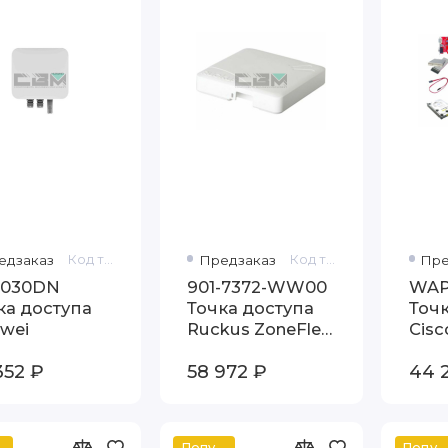
едзаказ
Код товара: AP8030DN
Предзаказ
Код товара: 901-7372-WW00
Пре
8030DN
901-7372-WW00
WAP
ка доступа
Точка доступа
Точк
wei
Ruckus ZoneFlex
Cisc
7372
352 ₽
58 972 ₽
44 
ный
Популярный
Популярный