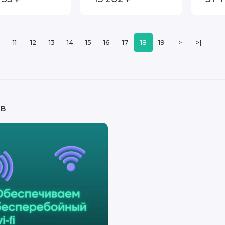
Poin
11
12
13
14
15
16
17
18
19
>
>|
 в