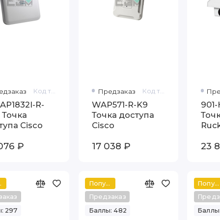
едзаказ
Код товара: AIR-AP1832I-R-K9C
Предзаказ
Код товара: WAP571-R-K9
Пре
-AP1832I-R-
WAP571-R-K9
901
 Точка
Точка доступа
Точк
тупа Cisco
Cisco
Ruck
H51
076 ₽
17 038 ₽
23 
ный
Популярный
Популярный
заказ
Предзаказ
Предз
: 297
Баллы: 482
Баллы: