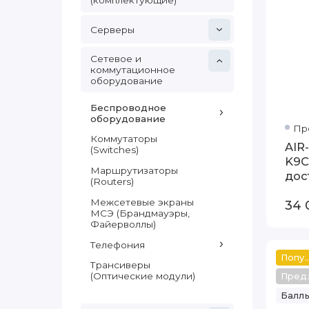
(комплектующие)
Серверы
Сетевое и
коммутационное
оборудование
Беспроводное
оборудование
Пр
Коммутаторы
AIR
(Switches)
K9C
Маршрутизаторы
дос
(Routers)
Межсетевые экраны
34 
МСЭ (Брандмауэры,
Файерволлы)
Телефония
Популяр
Трансиверы
(Оптические модули)
Пред
Баллы