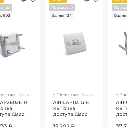
заказ
Предзаказ
Предз
: 602
Баллы: 124
Баллы
едзаказ
Код товара: AIR-AP2802E-H-K9
Предзаказ
Код товара: AIR-LAP1131G-E-K9
Пре
-AP2802E-H-
AIR-LAP1131G-E-
AIR-
Точка
K9 Точка
K9 Т
тупа Cisco
доступа Cisco
дост
Airo
733 ₽
15 202 ₽
37 
Seri