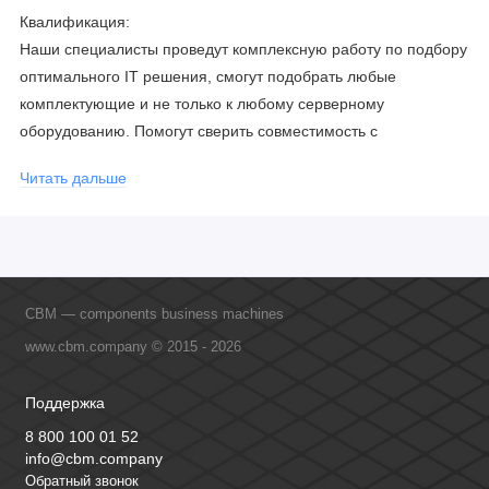
Квалификация:
Наши специалисты проведут комплексную работу по подбору
оптимального IT решения, смогут подобрать любые
комплектующие и не только к любому серверному
оборудованию. Помогут сверить совместимость с
соблюдением всех параметров. Имеем партнерство с
Читать дальше
официальными производителями и проводим регулярное
обучение сотрудников, что позволяет исключить ошибки даже
в самых сложных и нестандартных решениях.
CBM — components business machines
www.cbm.company © 2015 - 2026
Поддержка
8 800 100 01 52
info@cbm.company
Обратный звонок