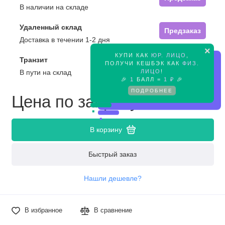
В наличии на складе
Удаленный склад
Предзаказ
Доставка в течении 1-2 дня
×
КУПИ КАК
ЮР. ЛИЦО
,
Транзит
Предзаказ
ПОЛУЧИ КЕШБЭК КАК
ФИЗ.
ЛИЦО
!
В пути на склад
🎉
1
БАЛЛ =
1 ₽
🎉
ПОДРОБНЕЕ
Цена по запросу
В корзину
Быстрый заказ
Нашли дешевле?
В избранное
В сравнение