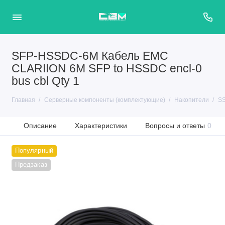
SFP-HSSDC-6M Кабель EMC
CLARIION 6M SFP to HSSDC encl-0
bus cbl Qty 1
Главная
Серверные компоненты (комплектующие)
Накопители
SS
Описание
Характеристики
Вопросы и ответы
0
Популярный
Предзаказ