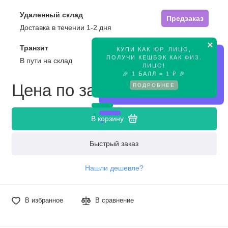
Удаленный склад
Предзаказ
Доставка в течении 1-2 дня
×
Транзит
КУПИ КАК
ЮР. ЛИЦО
,
Предзаказ
ПОЛУЧИ КЕШБЭК КАК
ФИЗ.
В пути на склад
ЛИЦО
!
🎉
1
БАЛЛ =
1 ₽
🎉
Цена по запросу
ПОДРОБНЕЕ
В корзину
Быстрый заказ
Нашли дешевле?
В избранное
В сравнение