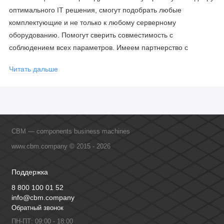
оптимального IT решения, смогут подобрать любые
комплектующие и не только к любому серверному
оборудованию. Помогут сверить совместимость с
соблюдением всех параметров. Имеем партнерство с
официальными производителями и проводим регулярное
Читать дальше
обучение сотрудников, что позволяет исключить ошибки даже
в самых сложных и нестандартных решениях.
CBM — components business machines
www.cbm.company © 2015 - 2026
Поддержка
8 800 100 01 52
info@cbm.company
Обратный звонок
ПН-ПТ: 09:00 - 18:00