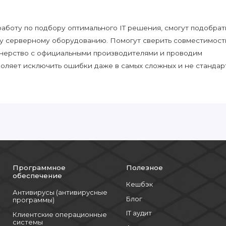
боту по подбору оптимального IT решения, смогут подобрат
у серверному оборудованию. Помогут сверить совместимост
нерство с официальными производителями и проводим
воляет исключить ошибки даже в самых сложных и не стандар
Программное
Полезное
обеспечение
Кешбэк
Антивирусы (антивирусные
Блог
программы)
IT аудит
Клиентские операционные
системы