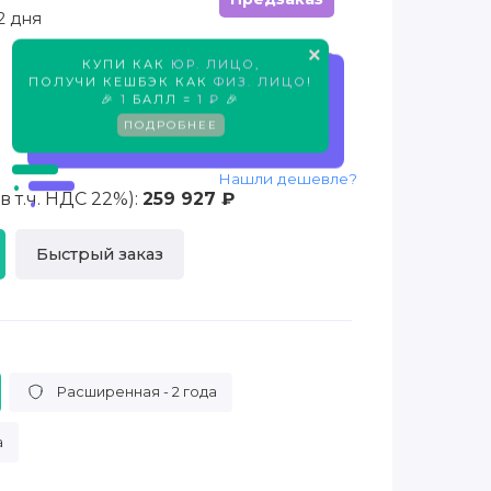
2 дня
×
КУПИ КАК
ЮР. ЛИЦО
,
Предзаказ
ПОЛУЧИ КЕШБЭК КАК
ФИЗ. ЛИЦО
!
🎉
1
БАЛЛ =
1 ₽
🎉
ПОДРОБНЕЕ
Нашли дешевле?
 т.ч. НДС 22%):
259 927 ₽
Быстрый заказ
Расширенная - 2 года
а