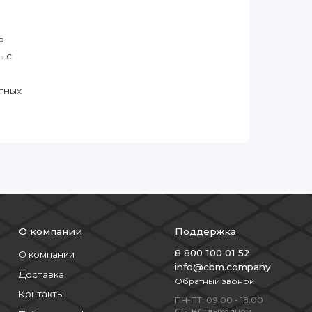
ь
ь с
тных
О компании
Поддержка
8 800 100 01 52
О компании
info@cbm.company
Доставка
Обратный звонок
Контакты
ПН-ПТ: 09:00 - 18:00
СБ, ВС: выходной