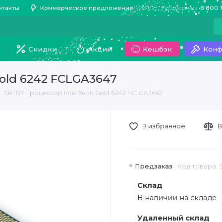
нтакты
Коммерческое предложение
Поддержка
8 800 
Скидки
Акции
Кешбэк
Конф
Gold 6242 FCLGA3647
SRF8Y Процессор Intel Xeon Gold 6242 FCLGA3647
В избранное
В
Предзаказ
Код товара:
Склад
В наличии на складе
Удаленный склад