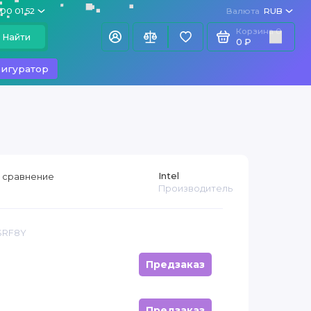
100 01 52
Валюта
RUB
Корзина
0
Найти
0 ₽
игуратор
Intel
 сравнение
Производитель
 SRF8Y
Предзаказ
Предзаказ