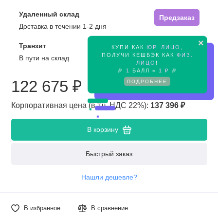
Удаленный склад
Предзаказ
Доставка в течении 1-2 дня
×
Транзит
КУПИ КАК
ЮР. ЛИЦО
,
Предзаказ
ПОЛУЧИ КЕШБЭК КАК
ФИЗ.
В пути на склад
ЛИЦО
!
🎉
1
БАЛЛ =
1 ₽
🎉
122 675 ₽
ПОДРОБНЕЕ
Корпоративная цена (в т.ч. НДС 22%):
137 396 ₽
В корзину
Быстрый заказ
Нашли дешевле?
В избранное
В сравнение