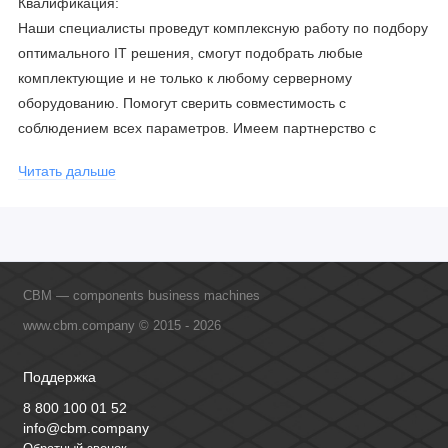
Квалификация:
Наши специалисты проведут комплексную работу по подбору
оптимального IT решения, смогут подобрать любые
комплектующие и не только к любому серверному
оборудованию. Помогут сверить совместимость с
соблюдением всех параметров. Имеем партнерство с
официальными производителями и проводим регулярное
Читать дальше
обучение сотрудников, что позволяет исключить ошибки даже
в самых сложных и не стандартных решениях.
CBM — components business machines
www.cbm.company © 2015 - 2026
Поддержка
8 800 100 01 52
info@cbm.company