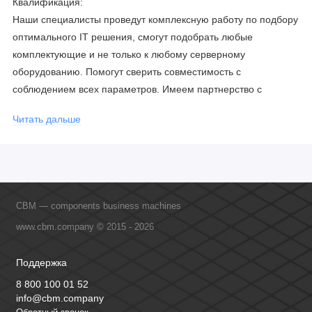
Квалификация:
Наши специалисты проведут комплексную работу по подбору
оптимального IT решения, смогут подобрать любые
комплектующие и не только к любому серверному
оборудованию. Помогут сверить совместимость с
соблюдением всех параметров. Имеем партнерство с
официальными производителями и проводим регулярное
Читать дальше
обучение сотрудников, что позволяет исключить ошибки даже
в самых сложных и не стандартных решениях.
CBM — components business machines
www.cbm.company © 2015 - 2026
Поддержка
8 800 100 01 52
info@cbm.company