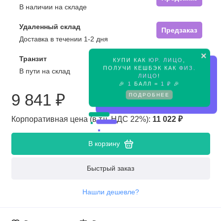
В наличии на складе
Удаленный склад
Предзаказ
Доставка в течении 1-2 дня
×
Транзит
КУПИ КАК
ЮР. ЛИЦО
,
Предзаказ
ПОЛУЧИ КЕШБЭК КАК
ФИЗ.
В пути на склад
ЛИЦО
!
🎉
1
БАЛЛ =
1 ₽
🎉
9 841 ₽
ПОДРОБНЕЕ
Корпоративная цена (в т.ч. НДС 22%):
11 022 ₽
В корзину
Быстрый заказ
Нашли дешевле?