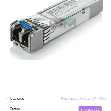
Предзаказ
Код товара: GLC‐ZX‐SM‐RGD
Склад
Предзаказ