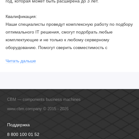
год, которая может быть расширена до 3 лет.
Квалификация:
Наши специалисты проведут комплексную работу по подбору
оптимального IT решения, смогут подобрать любые
комплектующие и не только к любому серверному
оборудованию. Помогут сверить совместимость с
соблюдением всех параметров. Имеем партнерство с
Читать дальше
официальными производителями и проводим регулярное
обучение сотрудников, что позволяет исключить ошибки даже
в самых сложных и не стандартных решениях.
CBM — components business machines
www.cbm.company © 2015 - 2026
Поддержка
8 800 100 01 52