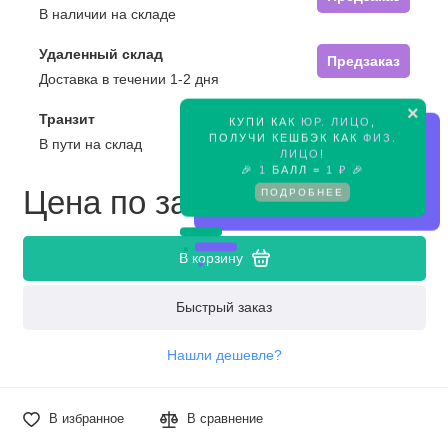
В наличии на складе
Удаленный склад
Предзаказ
Доставка в течении 1-2 дня
×
Транзит
КУПИ КАК
ЮР. ЛИЦО
,
Предзаказ
ПОЛУЧИ КЕШБЭК КАК
ФИЗ.
В пути на склад
ЛИЦО
!
🎉
1
БАЛЛ =
1 ₽
🎉
Цена по запросу
ПОДРОБНЕЕ
В корзину
Быстрый заказ
Нашли дешевле?
В избранное
В сравнение