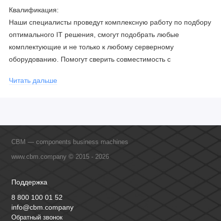
Квалификация:
Наши специалисты проведут комплексную работу по подбору
оптимального IT решения, смогут подобрать любые
комплектующие и не только к любому серверному
оборудованию. Помогут сверить совместимость с
соблюдением всех параметров. Имеем партнерство с
Читать дальше
официальными производителями и проводим регулярное
обучение сотрудников, что позволяет исключить ошибки даже
в самых сложных и нестандартных решениях.
CBM — components business machines
www.cbm.company © 2015 - 2026
Поддержка
8 800 100 01 52
info@cbm.company
Обратный звонок