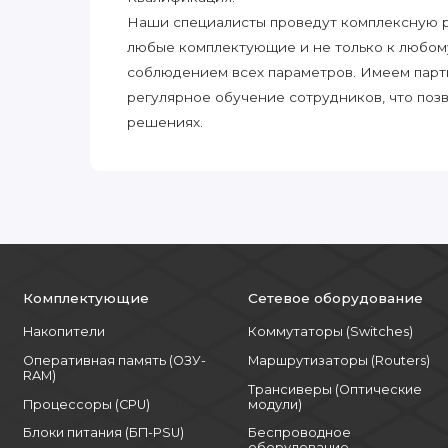
Наши специалисты проведут комплексную ра
любые комплектующие и не только к любом
соблюдением всех параметров. Имеем парт
регулярное обучение сотрудников, что поз
решениях.
Комплектующие
Сетевое оборудование
Накопители
Коммутаторы (Switches)
Оперативная память (ОЗУ-
Маршрутизаторы (Routers)
RAM)
Трансиверы (Оптические
Процессоры (CPU)
модули)
Блоки питания (БП-PSU)
Беспроводное
оборудование