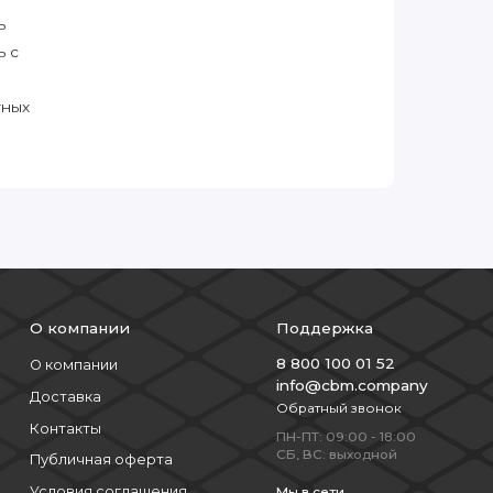
ь
ь с
тных
О компании
Поддержка
8 800 100 01 52
О компании
info@cbm.company
Доставка
Обратный звонок
Контакты
ПН-ПТ: 09:00 - 18:00
СБ, ВС: выходной
Публичная оферта
Условия соглашения
Мы в сети