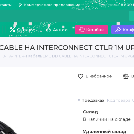
нтакты
Коммерческое предложение
Поддержка
8 800 
Скидки
Акции
Кешбэк
Конф
D CABLE HA INTERCONNECT CTLR 1M 
U-HA-INTER-1 Кабель EMC DD CABLE HA INTERCONNECT CTLR 1M UP
В избранное
В
Предзаказ
Код товара: 
Склад
В наличии на складе
Удаленный склад