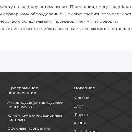
боту по подбору оптимального IT решения, смогут подобрат
у серверному оборудованию. Помогут сверить совместимост
нерство с официальными производителями и проводим
воляет исключить ошибки даже в самых сложных и нестандар
Программное
Полезное
обеспечение
Кешбэк
Антивирусы (антивирусные
Блог
программы)
IT аудит
Клиентские операционные
системы
Акции
Офисные программы
Разработка