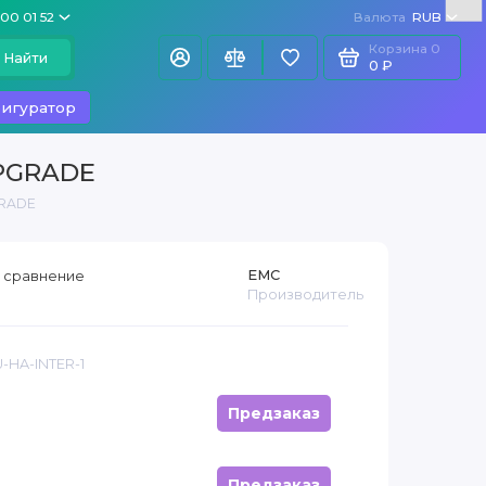
100 01 52
Валюта
RUB
Корзина
0
Найти
0 ₽
игуратор
UPGRADE
GRADE
EMC
 сравнение
Производитель
U-HA-INTER-1
Предзаказ
Предзаказ