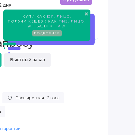
2 дня
×
КУПИ КАК
ЮР. ЛИЦО
,
Предзаказ
ПОЛУЧИ КЕШБЭК КАК
ФИЗ. ЛИЦО
!
🎉
1
БАЛЛ =
1 ₽
🎉
ПОДРОБНЕЕ
Нашли дешевле?
апросу
Быстрый заказ
Расширенная - 2 года
а
 гарантии