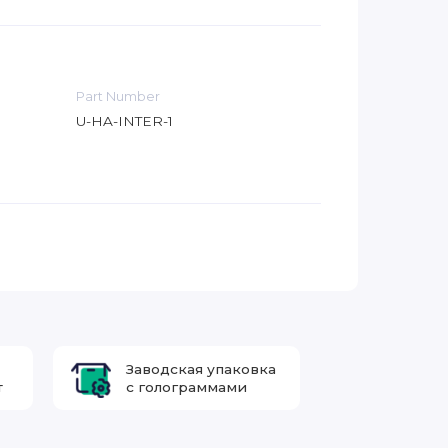
Part Number
U-HA-INTER-1
Заводская упаковка
т
с голограммами