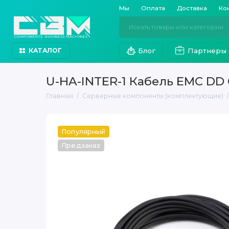
Мы
Оплата
Доставка
Ко
Блог
Партнеры
КАТАЛОГ
U-HA-INTER-1 Кабель EMC D
Главная
Серверные компоненты (комплектующие)
Популярный
Предзаказ