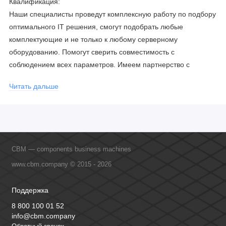
Квалификация:
Наши специалисты проведут комплексную работу по подбору
оптимального IT решения, смогут подобрать любые
комплектующие и не только к любому серверному
оборудованию. Помогут сверить совместимость с
соблюдением всех параметров. Имеем партнерство с
официальными производителями и проводим регулярное
Читать дальше
обучение сотрудников, что позволяет исключить ошибки даже
в самых сложных и не стандартных решениях.
CBM — components business machines
www.cbm.company © 2015 - 2026
Поддержка
8 800 100 01 52
info@cbm.company