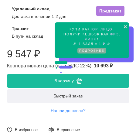
Удаленный склад
Предзаказ
Доставка в течении 1-2 дня
×
Транзит
КУПИ КАК
ЮР. ЛИЦО
,
Предзаказ
ПОЛУЧИ КЕШБЭК КАК
ФИЗ.
В пути на склад
ЛИЦО
!
🎉
1
БАЛЛ =
1 ₽
🎉
9 547 ₽
ПОДРОБНЕЕ
Корпоративная цена (в т.ч. НДС 22%):
10 693 ₽
В корзину
Быстрый заказ
Нашли дешевле?
В избранное
В сравнение