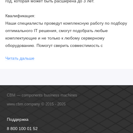
год, которая может быть расширена до 3 лет.
Квалификация:
Наши специалисты проведут комплексную работу по подбору
оптимального IT решения, смогут подобрать любые
комплектующие и не только к любому серверному
оборудованию. Помогут сверить совместимость с
соблюдением всех параметров. Имеем партнерство с
Читать дальше
официальными производителями и проводим регулярное
обучение сотрудников, что позволяет исключить ошибки даже
в самых сложных и не стандартных решениях.
CBM — components business machines
www.cbm.company © 2015 - 2026
Поддержка
8 800 100 01 52