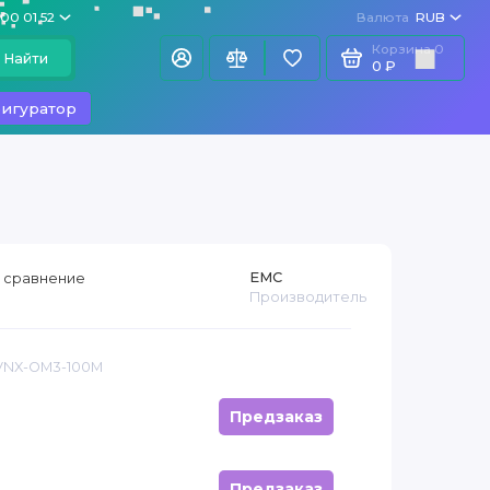
100 01 52
Валюта
RUB
Корзина
0
Найти
0 ₽
игуратор
EMC
 сравнение
Производитель
 VNX-OM3-100M
Предзаказ
Предзаказ