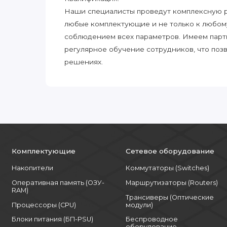
Наши специалисты проведут комплексную ра
любые комплектующие и не только к любом
соблюдением всех параметров. Имеем парт
регулярное обучение сотрудников, что поз
решениях.
Комплектующие
Сетевое оборудование
Накопители
Коммутаторы (Switches)
Оперативная память (ОЗУ-
Маршрутизаторы (Routers)
RAM)
Трансиверы (Оптические
Процессоры (CPU)
модули)
Блоки питания (БП-PSU)
Беспроводное
оборудование