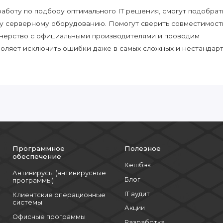
боту по подбору оптимального IT решения, смогут подобрат
у серверному оборудованию. Помогут сверить совместимост
нерство с официальными производителями и проводим
воляет исключить ошибки даже в самых сложных и нестандар
Программное
Полезное
обеспечение
Кешбэк
Антивирусы (антивирусные
Блог
программы)
IT аудит
Клиентские операционные
системы
Акции
Офисные программы
Разработка