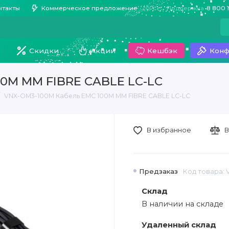
нтакты
Коммерческое предложение
Поддержка
8 800 
Скидки
Акции
Кешбэк
Конф
00M MM FIBRE CABLE LC-LC
VNX-OM3-100M Кабель EMC 100M MM FIBRE CABLE LC-LC
В избранное
В
Предзаказ
Код товара:
Склад
В наличии на складе
Удаленный склад