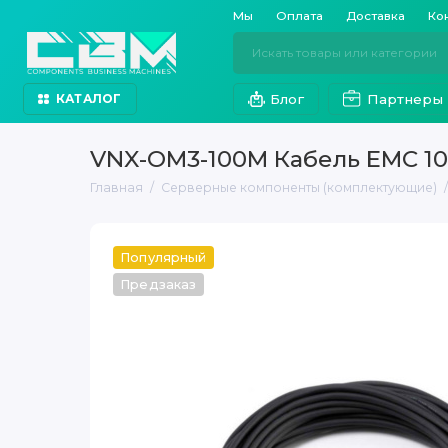
Мы
Оплата
Доставка
Ко
Блог
Партнеры
КАТАЛОГ
VNX-OM3-100M Кабель EMC 1
Главная
Серверные компоненты (комплектующие)
Популярный
Предзаказ