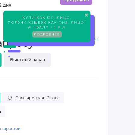
2 дня
×
КУПИ КАК
ЮР. ЛИЦО
,
Предзаказ
ПОЛУЧИ КЕШБЭК КАК
ФИЗ. ЛИЦО
!
🎉
1
БАЛЛ =
1 ₽
🎉
ПОДРОБНЕЕ
Нашли дешевле?
апросу
Быстрый заказ
Расширенная - 2 года
а
 гарантии