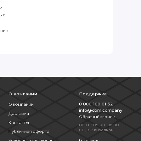
ь
ь с
тных
О компании
Поддержка
8 800 100 01 52
О компании
info@cbm.company
Доставка
Обратный звонок
Контакты
ПН-ПТ: 09:00 - 18:00
СБ, ВС: выходной
Публичная оферта
Условия соглашения
Мы в сети