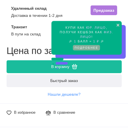
Удаленный склад
Предзаказ
Доставка в течении 1-2 дня
×
Транзит
КУПИ КАК
ЮР. ЛИЦО
,
Предзаказ
ПОЛУЧИ КЕШБЭК КАК
ФИЗ.
В пути на склад
ЛИЦО
!
🎉
1
БАЛЛ =
1 ₽
🎉
Цена по запросу
ПОДРОБНЕЕ
В корзину
Быстрый заказ
Нашли дешевле?
В избранное
В сравнение