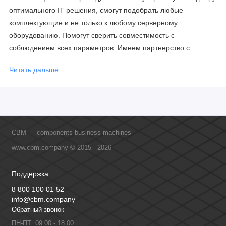
оптимального IT решения, смогут подобрать любые
комплектующие и не только к любому серверному
оборудованию. Помогут сверить совместимость с
соблюдением всех параметров. Имеем партнерство с
официальными производителями и проводим регулярное
Читать дальше
обучение сотрудников, что позволяет исключить ошибки даже
в самых сложных и нестандартных решениях.
CBM — components business machines
www.cbm.company © 2015 - 2026
Поддержка
8 800 100 01 52
info@cbm.company
Обратный звонок
ПН-ПТ: 09:00 - 18:00