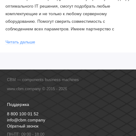
оптимального IT решения, смогут подобрать любые
комплектующие и не только к любому серверному
оборудованию. Помогут сверить совместимость с
соблюдением всех параметров. Имеем партнерство с
официальными производителями и проводим регулярное
Читать дальше
обучение сотрудников, что позволяет исключить ошибки даже
в самых сложных и нестандартных решениях.
CBM — components business machines
www.cbm.company © 2015 - 2026
Поддержка
8 800 100 01 52
info@cbm.company
Обратный звонок
ПН-ПТ: 09:00 - 18:00