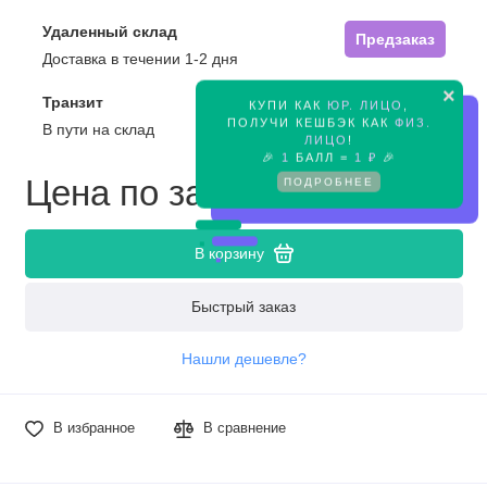
Удаленный склад
Предзаказ
Доставка в течении 1-2 дня
×
Транзит
КУПИ КАК
ЮР. ЛИЦО
,
Предзаказ
ПОЛУЧИ КЕШБЭК КАК
ФИЗ.
В пути на склад
ЛИЦО
!
🎉
1
БАЛЛ =
1 ₽
🎉
Цена по запросу
ПОДРОБНЕЕ
В корзину
Быстрый заказ
Нашли дешевле?
В избранное
В сравнение