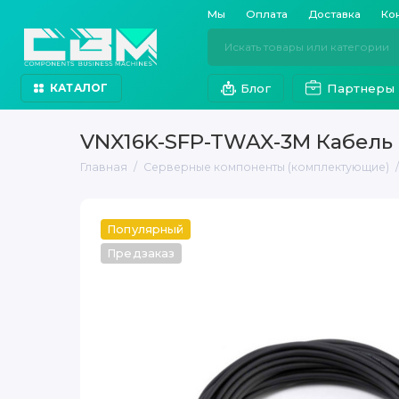
Мы
Оплата
Доставка
Ко
Блог
Партнеры
КАТАЛОГ
VNX16K-SFP-TWAX-3M Кабель 
Главная
Серверные компоненты (комплектующие)
Популярный
Предзаказ