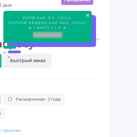
2 дня
×
КУПИ КАК
ЮР. ЛИЦО
,
Предзаказ
ПОЛУЧИ КЕШБЭК КАК
ФИЗ. ЛИЦО
!
🎉
1
БАЛЛ =
1 ₽
🎉
ПОДРОБНЕЕ
Нашли дешевле?
апросу
Быстрый заказ
Расширенная - 2 года
а
 гарантии