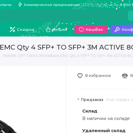
нтакты
Коммерческое предложение
Поддержка
8 800 
Скидки
Акции
Кешбэк
Конф
EMC Qty 4 SFP+ TO SFP+ 3M ACTIVE 8
VNX16K-SFP-TWAX-3M Кабель EMC Qty 4 SFP+ TO SFP+ 3M ACTIVE 8G
В избранное
В
Предзаказ
Код товара:
Склад
В наличии на складе
Удаленный склад