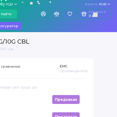
100 01 52
Валюта
RUB
Корзина
0
Найти
0 ₽
игуратор
G/10G CBL
/10G CBL
EMC
 сравнение
Производитель
 VNX16K-SFP-TWAX-3M
Предзаказ
Предзаказ