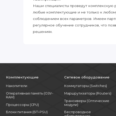
Наши специалисты проведут комплексную ра
любые комплектующие и не только к любом
соблюдением всех параметров. Имеем парт
регулярное обучение сотрудников, что поз
решениях.
Комплектующие
Сетевое оборудование
Накопители
Коммутаторы (Switches)
Оперативная память (ОЗУ-
Маршрутизаторы (Routers)
RAM)
Трансиверы (Оптические
Процессоры (CPU)
модули)
Блоки питания (БП-PSU)
Беспроводное
оборудование