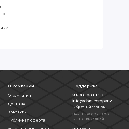
ь
ь с
тных
О компании
Поддержка
8 800 100 01 52
О компании
info@cbm.company
Доставка
Обратный звонок
Контакты
ПН-ПТ: 09:00 - 18:00
СБ, ВС: выходной
Публичная оферта
Условия соглашения
Мы в сети