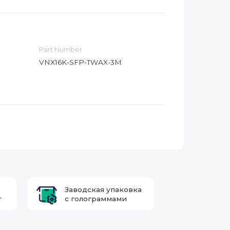
Part Number
VNX16K-SFP-TWAX-3M
Заводская упаковка
т
с голограммами