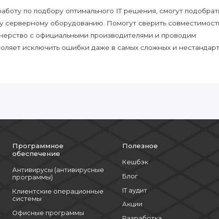
боту по подбору оптимального IT решения, смогут подобрат
у серверному оборудованию. Помогут сверить совместимост
нерство с официальными производителями и проводим
воляет исключить ошибки даже в самых сложных и нестандар
Программное
Полезное
обеспечение
Кешбэк
Антивирусы (антивирусные
Блог
программы)
IT аудит
Клиентские операционные
системы
Акции
Офисные программы
Разработка