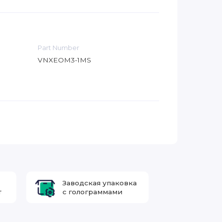
Part Number
VNXEOM3-1MS
Заводская упаковка
т
с голограммами