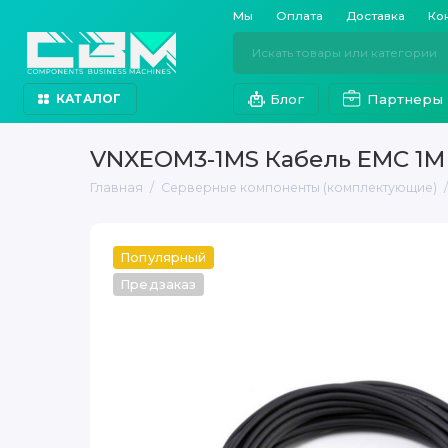
Мы
Оплата
Доставка
Ко
Блог
Партнеры
КАТАЛОГ
VNXEOM3-1MS Кабель EMC 1M
Главная
Серверные компоненты (комплектующие)
Популярный
Предзаказ