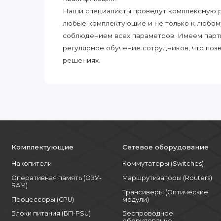
Наши специалисты проведут комплексную ра
любые комплектующие и не только к любом
соблюдением всех параметров. Имеем парт
регулярное обучение сотрудников, что поз
решениях.
Комплектующие
Сетевое оборудование
Накопители
Коммутаторы (Switches)
Оперативная память (ОЗУ-
Маршрутизаторы (Routers)
RAM)
Трансиверы (Оптические
Процессоры (CPU)
модули)
Блоки питания (БП-PSU)
Беспроводное
оборудование