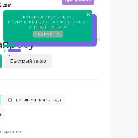
2 дня
×
КУПИ КАК
ЮР. ЛИЦО
,
Предзаказ
ПОЛУЧИ КЕШБЭК КАК
ФИЗ. ЛИЦО
!
🎉
1
БАЛЛ =
1 ₽
🎉
ПОДРОБНЕЕ
Нашли дешевле?
апросу
Быстрый заказ
Расширенная - 2 года
а
 гарантии