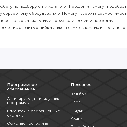
боту по подбору оптимального IT решения, смогут подобрат
у серверному оборудованию. Помогут сверить совместимост
нерство с официальными производителями и проводим
воляет исключить ошибки даже в самых сложных и нестандар
Программное
Полезное
обеспечение
Кешбэк
Антивирусы (антивирусные
Блог
программы)
IT аудит
Клиентские операционные
системы
Акции
Офисные программы
Разработка