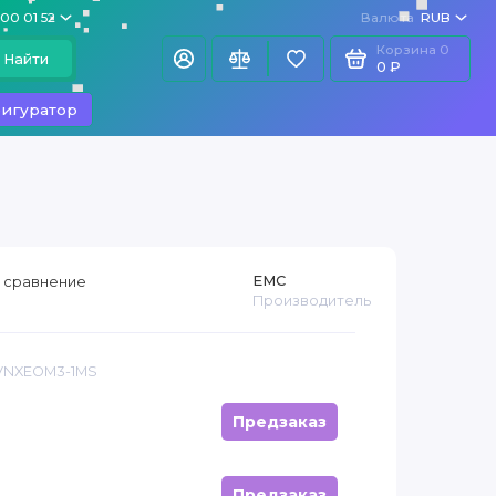
100 01 52
Валюта
RUB
Корзина
0
Найти
0 ₽
игуратор
EMC
 сравнение
Производитель
 VNXEOM3-1MS
Предзаказ
Предзаказ