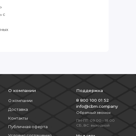
ь
ь с
тных
О компании
Поддержка
8 800 100 01 52
О компании
info@cbm.company
Доставка
Обратный звонок
Контакты
ПН-ПТ: 09:00 - 18:00
СБ, ВС: выходной
Публичная оферта
Условия соглашения
Мы в сети