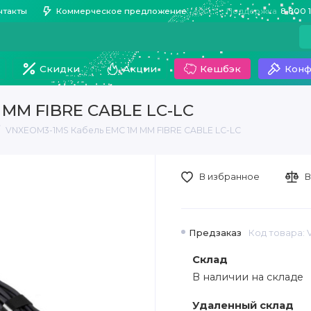
нтакты
Коммерческое предложение
Поддержка
8 800 
Скидки
Акции
Кешбэк
Конф
 MM FIBRE CABLE LC-LC
VNXEOM3-1MS Кабель EMC 1M MM FIBRE CABLE LC-LC
В избранное
В
Предзаказ
Код товара:
Склад
В наличии на складе
Удаленный склад