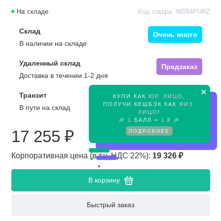
На складе
Код товара: WD84PURZ
Склад
Очень много
В наличии на складе
Удаленный склад
Предзаказ
Доставка в течении 1-2 дня
×
Транзит
КУПИ КАК
ЮР. ЛИЦО
,
Предзаказ
ПОЛУЧИ КЕШБЭК КАК
ФИЗ.
В пути на склад
ЛИЦО
!
🎉
1
БАЛЛ =
1 ₽
🎉
ПОДРОБНЕЕ
17 255 ₽
Корпоративная цена (в т.ч. НДС 22%):
19 326 ₽
В корзину
Быстрый заказ