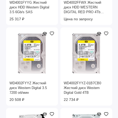
WD4001FYYG Жесткий
WD4002FFWX Жесткий
диск HDD Western Digital
диск HDD WESTERN
3.5 6Gb/s SAS
DIGITAL RED PRO 4Tb
7200 128Mb 3.5 SATA
25 317 ₽
Цена по запросу
WD4002FYYZ Жесткий
WD4002FYYZ-01B7CB0
диск Western Digital 3.5
Жесткий диск Western
7200 об/мин
Digital Gold 4TB
20 508 ₽
22 734 ₽