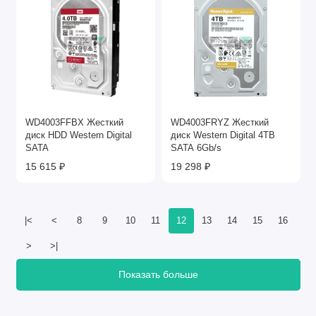
WD4003FFBX Жесткий
WD4003FRYZ Жесткий
диск HDD Western Digital
диск Western Digital 4TB
SATA
SATA 6Gb/s
15 615 ₽
19 298 ₽
|<
<
8
9
10
11
12
13
14
15
16
>
>|
Показать больше