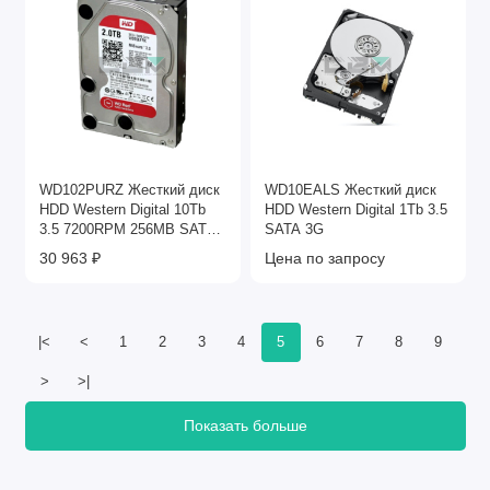
WD102PURZ Жесткий диск
WD10EALS Жесткий диск
HDD Western Digital 10Tb
HDD Western Digital 1Tb 3.5
3.5 7200RPM 256MB SATA-
SATA 3G
III
30 963 ₽
Цена по запросу
|<
<
1
2
3
4
5
6
7
8
9
>
>|
Показать больше