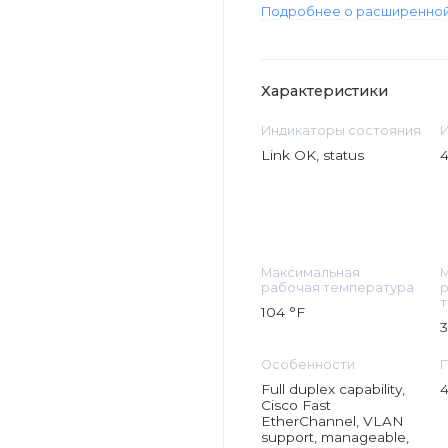
Подробнее о расширенной
Характеристики
Индикаторы состояния
Link OK, status
4
Максимальная
рабочая температура
т
104 °F
3
Особенности
Full duplex capability,
4
Cisco Fast
EtherChannel, VLAN
support, manageable,