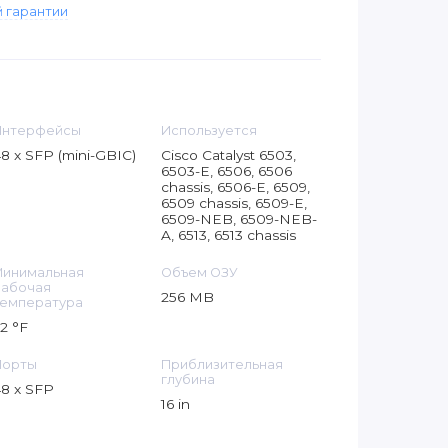
 гарантии
Интерфейсы
Используется
8 x SFP (mini-GBIC)
Cisco Catalyst 6503,
6503-E, 6506, 6506
chassis, 6506-E, 6509,
6509 chassis, 6509-E,
6509-NEB, 6509-NEB-
A, 6513, 6513 chassis
Минимальная
Объем ОЗУ
рабочая
256 MB
емпература
2 °F
Порты
Приблизительная
глубина
8 x SFP
16 in