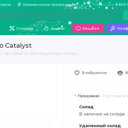
нтакты
Коммерческое предложение
Поддержка
8 800 
Скидки
Акции
Кешбэк
Конф
 Catalyst
WS-X6148-FE-SFP Модуль Cisco Catalyst
В избранное
В
Предзаказ
Код товара: 
Склад
В наличии на складе
Удаленный склад