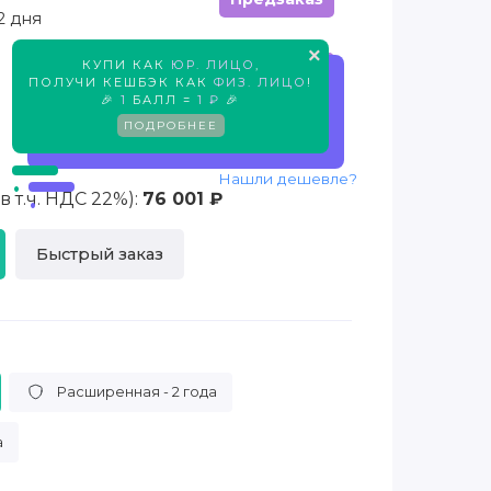
2 дня
×
КУПИ КАК
ЮР. ЛИЦО
,
Предзаказ
ПОЛУЧИ КЕШБЭК КАК
ФИЗ. ЛИЦО
!
🎉
1
БАЛЛ =
1 ₽
🎉
ПОДРОБНЕЕ
Нашли дешевле?
 т.ч. НДС 22%):
76 001 ₽
Быстрый заказ
Расширенная - 2 года
а