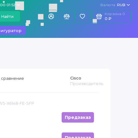
100 01 52
Валюта
RUB
Корзина
0
Найти
0 ₽
игуратор
Cisco
 сравнение
Производитель
WS-X6148-FE-SFP
Предзаказ
Предзаказ