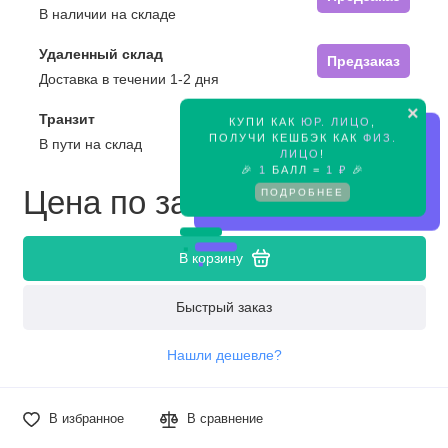
В наличии на складе
Удаленный склад
Предзаказ
Доставка в течении 1-2 дня
×
Транзит
КУПИ КАК
ЮР. ЛИЦО
,
Предзаказ
ПОЛУЧИ КЕШБЭК КАК
ФИЗ.
В пути на склад
ЛИЦО
!
🎉
1
БАЛЛ =
1 ₽
🎉
Цена по запросу
ПОДРОБНЕЕ
В корзину
Быстрый заказ
Нашли дешевле?
В избранное
В сравнение