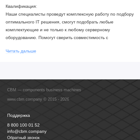
Квалификация:
Наши специалисты проведут комплексную работу по подбору
оптимального IT решения, смогут подобрать любые
комплектующие и не только к любому серверному
оборудованию. Помогут сверить совместимость с
соблюдением всех параметров. Имеем партнерство с
Читать дальше
официальными производителями и проводим регулярное
обучение сотрудников, что позволяет исключить ошибки даже
в самых сложных и нестандартных решениях.
CBM — components business machines
www.cbm.company © 2015 - 2026
Поддержка
8 800 100 01 52
info@cbm.company
Обратный звонок