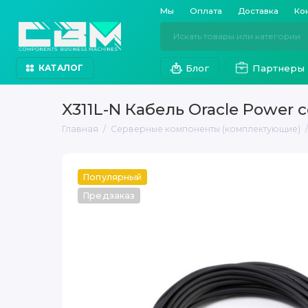
Мы
Оплата
Доставка
Ко
Блог
Партнеры
КАТАЛОГ
X311L-N Кабель Oracle Power c
Главная
Серверные компоненты (комплектующие)
Популярный
Предзаказ