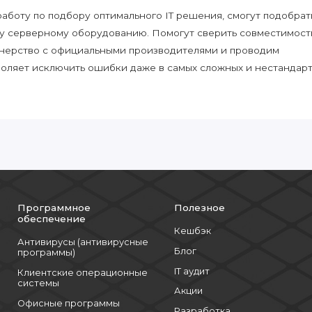
боту по подбору оптимального IT решения, смогут подобрат
у серверному оборудованию. Помогут сверить совместимост
нерство с официальными производителями и проводим
воляет исключить ошибки даже в самых сложных и нестандар
Программное
Полезное
обеспечение
Кешбэк
Антивирусы (антивирусные
Блог
программы)
IT аудит
Клиентские операционные
системы
Акции
Офисные программы
Разработка