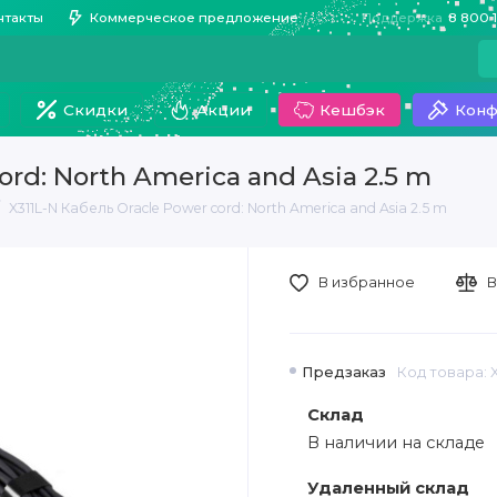
нтакты
Коммерческое предложение
Поддержка
8 800 
Скидки
Акции
Кешбэк
Конф
ord: North America and Asia 2.5 m
X311L-N Кабель Oracle Power cord: North America and Asia 2.5 m
В избранное
В
Предзаказ
Код товара: X
Склад
В наличии на складе
Удаленный склад