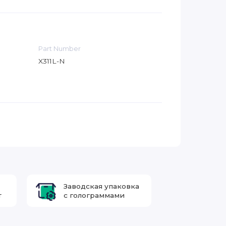
Part Number
X311L-N
Заводская упаковка
т
с голограммами