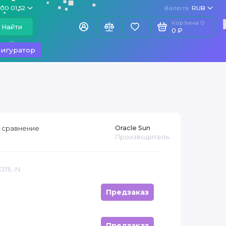
100 01 52
Валюта
RUB
Корзина
0
Найти
0 ₽
игуратор
Oracle Sun
 сравнение
Производитель
311L-N
Предзаказ
Предзаказ