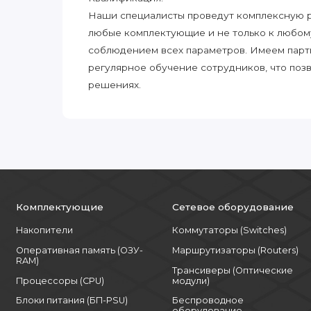
Наши специалисты проведут комплексную ра
любые комплектующие и не только к любом
соблюдением всех параметров. Имеем парт
регулярное обучение сотрудников, что поз
решениях.
Комплектующие
Сетевое оборудование
Накопители
Коммутаторы (Switches)
Оперативная память (ОЗУ-
Маршрутизаторы (Routers)
RAM)
Трансиверы (Оптические
Процессоры (CPU)
модули)
Блоки питания (БП-PSU)
Беспроводное
оборудование