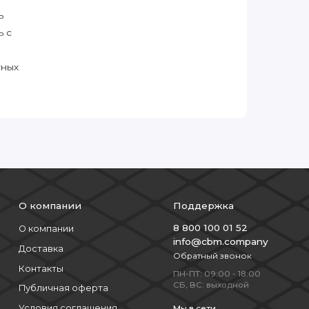
ь
ь с
тных
О компании
Поддержка
8 800 100 01 52
О компании
info@cbm.company
Доставка
Обратный звонок
Контакты
ПН-ПТ: 09:00 - 18:00
СБ, ВС: выходной
Публичная оферта
Условия соглашения
Мы в сети