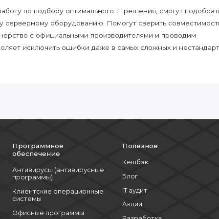
боту по подбору оптимального IT решения, смогут подобрат
у серверному оборудованию. Помогут сверить совместимост
нерство с официальными производителями и проводим
воляет исключить ошибки даже в самых сложных и нестандар
Программное
Полезное
обеспечение
Кешбэк
Антивирусы (антивирусные
Блог
программы)
IT аудит
Клиентские операционные
системы
Акции
Офисные программы
Разработка