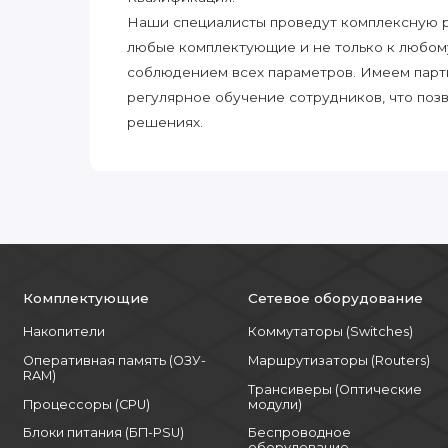
Наши специалисты проведут комплексную ра
любые комплектующие и не только к любом
соблюдением всех параметров. Имеем парт
регулярное обучение сотрудников, что поз
решениях.
Комплектующие
Сетевое оборудование
Накопители
Коммутаторы (Switches)
Оперативная память (ОЗУ-
Маршрутизаторы (Routers)
RAM)
Трансиверы (Оптические
Процессоры (CPU)
модули)
Блоки питания (БП-PSU)
Беспроводное
оборудование