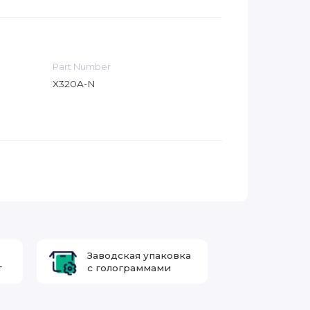
Part Number
X320A-N
Заводская упаковка
т
с голограммами