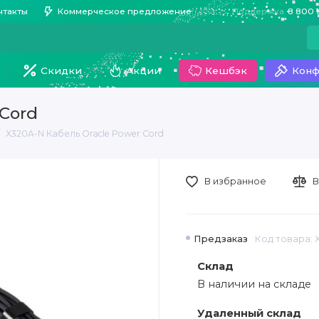
нтакты
Коммерческое предложение
Поддержка
8 800 
Скидки
Акции
Кешбэк
Конф
 Cord
X320A-N Кабель Oracle Power Cord
В избранное
В
Предзаказ
Код товара: 
Склад
В наличии на складе
Удаленный склад