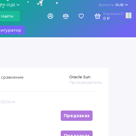
100 01 52
Валюта
RUB
Корзина
0
Найти
0 ₽
игуратор
Oracle Sun
 сравнение
Производитель
X320A-N
Предзаказ
Предзаказ