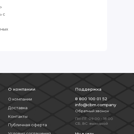
ь
ь с
тных
О компании
Поддержка
8 800 100 01 52
О компании
info@cbm.company
Доставка
Обратный звонок
Контакты
ПН-ПТ: 09:00 - 18:00
СБ, ВС: выходной
Публичная оферта
Условия соглашения
Мы в сети