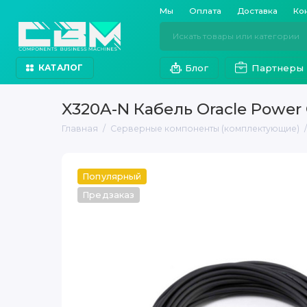
Мы
Оплата
Доставка
Ко
Блог
Партнеры
КАТАЛОГ
X320A-N Кабель Oracle Power
Главная
Серверные компоненты (комплектующие)
Популярный
Предзаказ